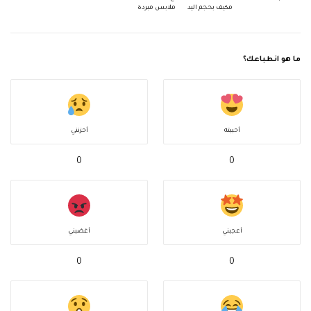
مكيف بحجم اليد
ملابس مبردة
ما هو انطباعك؟
أحببته
أحزنني
0
0
أعجبني
أغضبني
0
0