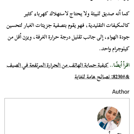
كما أنه صديق للبيئة ولا يحتاج لاستهلاك كهرباء كثير
كالمكيفات التقليدية، فهو يقوم بتصفية جزيئات الغبار لتحسين
جودة الهواء، إلى جانب تقليل درجة حرارة الغرفة، ويزن أقل من
كيلوجرام واحد.
اقرأ أيضًا..
كيفية حماية الهاتف من الحرارة المرتفعة في الصيف
&#8230; نصائح هامة للغاية
Author