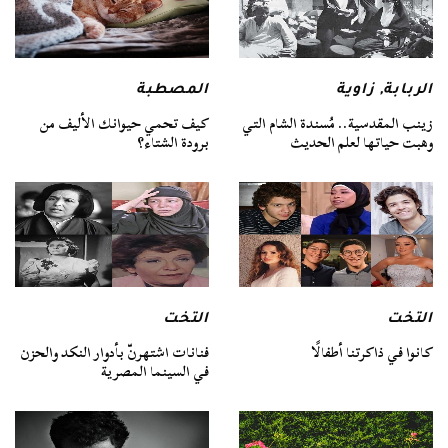
الربابة
,
زاوية
المصطبة
زينب المقدسية.. مُسندة الشام التي
كيف تحمي حيوانك الأليف من
وهبت حياتها لعلم الحديث
برودة الشتاء؟
التخت
التخت
كانوا في ذاكرتنا أطفالًا
فنانات اشتهرنّ بأدوار النكد والحزن
في السينما المصرية