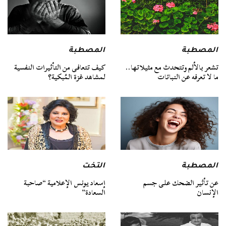
المصطبة
المصطبة
تشعر بالألم وتتحدث مع مثيلاتها..
كيف تتعافى من التأثيرات النفسية
ما لا تعرفه عن النباتات
لمشاهد غزة المُبكية؟
المصطبة
التخت
عن تأثير الضحك على جسم
إسعاد يونس الإعلامية “صاحبة
الإنسان
السعادة”