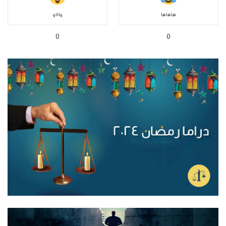
هاهاها
واااو
0
0