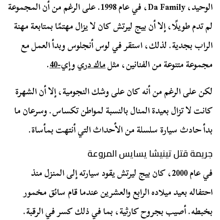
الوحيد، Da Family، في عام 1998. على الرغم من أن المجموعة
لم تدم طويلًا، إلا أن بيج ليرتش كان لا يزال مهتمًا بمتابعة مهنة
الراب بجدية. لذلك، استقر في لوس أنجلوس وبدأ العمل مع
مجموعة متنوعة من الفنانين، مثل
ماك دري
و
إي-40
.
لكن على الرغم من أنه كان على وشك النجومية، إلا أن الشهرة
كانت لا تزال بعيدة المنال بالنسبة لمواطن تكساس. وسرعان ما
بدأ حادث سيارة سلسلة من الأحداث التي أنتهت بمأساة.
جريمة قتل تينيشا يسايس المروعة
في عام 2000، كان بيج ليرتش يقود سيارته إلى المنزل منذ
احتفاله بعيد ميلاده الرابع والعشرين عندما قام سائق مخمور
بخبطه. أصيب بجروح كارثية، بما في ذلك كسر في الرقبة.