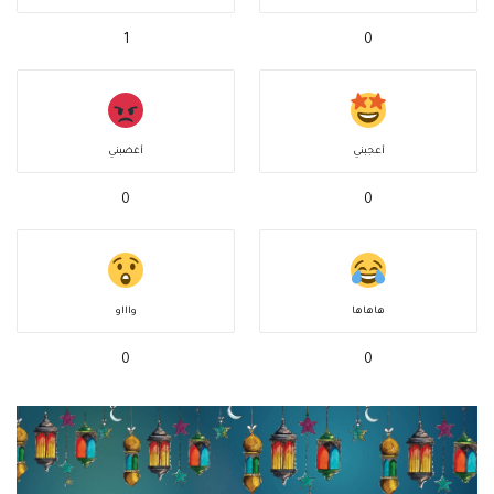
1
0
أعجبني
أغضبني
0
0
هاهاها
واااو
0
0