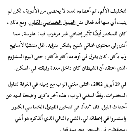
لتخفيف الألم، تم أعطاءه لعدد لا يحصى من الأدوية، لكن لم
يثبت أي منها أنه فعال مثل
الفينول الخماسي الكلور
. ومع ذلك،
كان للمخدر أيضًا تأثير إضافي غير مرغوب فيه: هلوسة، مما
أدى إلى محتوى غنائي شنيع بشكل متزايد. ظل منتشيًا لأسابيع
ولم يأكل. كان يغرق في أوهامه أكثر فأكثر، حتى اليوم المشؤوم
الذي اعتقد أن الشيطان كان داخل معدة رفيقته في السكن.
في 19 أبريل 2002، التقى مغني الراب مع زميله في الغرفة لتناول
المخدرات. وفقًا لمغني الراب، هذه آخر ذكرى واضحة لديه عن
أحداث الليل. قال “بدأنا في تدخين الفينول الخماسي الكلور
واستمروا في إعطائه لي. الشيء التالي الذي أتذكره هو أنني
استيقظت في السجن بجريمة قتل.