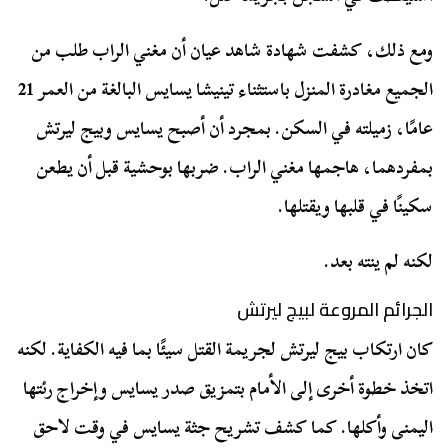
ومع ذلك، كشفت شهادة شاهد عيان أن مغني الراب طلب من
الجميع مغادرة المنزل باستثناء تينيشا يسايس البالغة من العمر 21
عامًا، زميلته في السكن. بمجرد أن أصبح يسايس وبيج ليرتش
بمفردهما، هاجمها مغني الراب. ضربها بوحشية قبل أن يطعن
سكينًا في قلبها ويقتلها.
لكنه لم ينته بعد.
الجرائم المروعة لبيج ليرتش
كان ارتكاب بيج ليرتش لجريمة القتل سيئًا بما فيه الكفاية. لكنه
اتخذ خطوة أخرى إلى الأمام بتمزيق صدر يسايس وإخراج رئتها
اليمنى وأكلها. كما كشف تشريح جثة يسايس في وقت لاحق