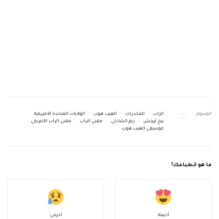
الوسوم
الراب
المخدرات
الهيب هوب
الولايات المتحدة الأمريكية
بيج ليرتش
ريم الشاذلي
مغني الراب
مغني الراب الأمريكي
موسيقى الهيب هوب
ما هو انطباعك؟
أحببته
أحزنني