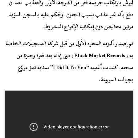
ليرش بارتكاب جريمة قتل من الدرجة الأولى والتعذيب بعد أن
دفع بأنه غير مذنب بسبب الجنون. وحُكم عليه بالسجن المؤبد
مرتين متتاليتين دون إمكانية الإفراج المشروط.
تم إصدار ألبومه المنفرد الأول من قبل شركة التسجيلات الخاصة
به، Black Market Records، دون إذنه بعد فترة وجيزة من
سجنه. كلمات أغنيته “I Did It To You” بمثابة تنبؤ مروّع
بجرائمه المروعة.