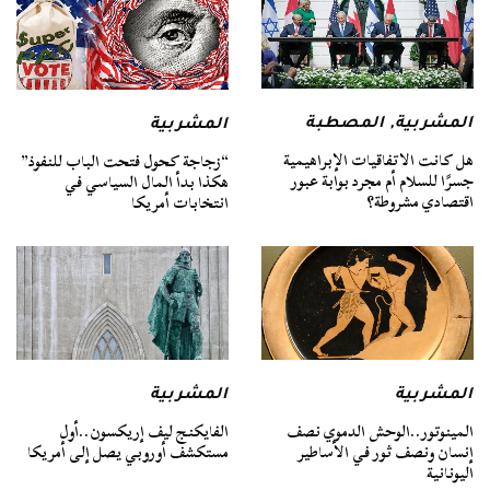
المشربية
,
المصطبة
المشربية
هل كانت الاتفاقيات الإبراهيمية
“زجاجة كحول فتحت الباب للنفوذ”
جسرًا للسلام أم مجرد بوابة عبور
هكذا بدأ المال السياسي في
اقتصادي مشروطة؟
انتخابات أمريكا
المشربية
المشربية
المينوتور..الوحش الدموي نصف
الفايكنج ليف إريكسون..أول
إنسان ونصف ثور في الأساطير
مستكشف أوروبي يصل إلى أمريكا
اليونانية