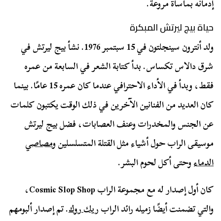
إدمانه بمأساة مروعة.
حياة بيج ليرتش المبكرة
ولد أنترون سينجلتون في 15 سبتمبر 1976. نشأ بيج ليرتش في
شرق دالاس تكساس. بدأ كتابة الشعر في السابعة من عمره
فقط، وبدأ في الأداء الاحترافي عندما كان عمره 15 عامًا. بينما
كان العديد من الفنانين الآخرين في ذلك الوقت يكتبون كلمات
عن الجنس والمخدرات وعنف العصابات، فضل بيج ليرتش
موسيقى الراب حول أشياء مثل القتلة المتسلسلين و
مصاصي
الدماء
وحتى أكل لحوم البشر.
كان أول إصدار له مع مجموعة الراب Cosmic Slop Shop،
والتي تضمنت أيضًا زميله رائد الراب
ريك روك
. تم إصدار ألبومهم