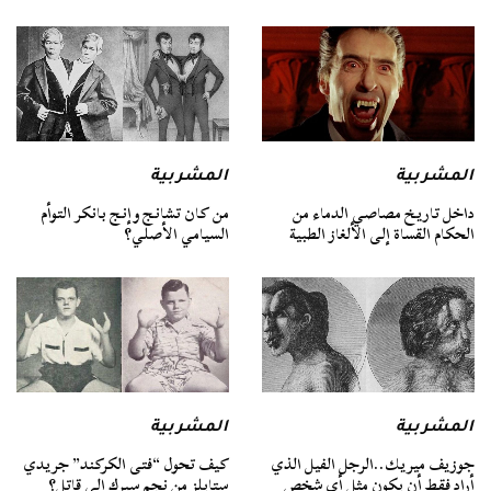
المشربية
المشربية
داخل تاريخ مصاصي الدماء من
من كان تشانج وإنج بانكر التوأم
الحكام القساة إلى الألغاز الطبية
السيامي الأصلي؟
المشربية
المشربية
جوزيف ميريك..الرجل الفيل الذي
كيف تحول “فتى الكركند” جريدي
أراد فقط أن يكون مثل أي شخص
ستايلز من نجم سيرك إلى قاتل؟