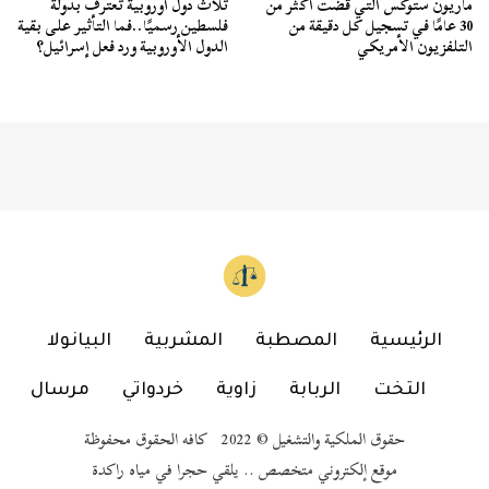
ماريون ستوكس التي قضت أكثر من
ثلاث دول أوروبية تعترف بدولة
30 عامًا في تسجيل كل دقيقة من
فلسطين رسميًا..فما التأثير على بقية
التلفزيون الأمريكي
الدول الأوروبية ورد فعل إسرائيل؟
الرئيسية
المصطبة
المشربية
البيانولا
التخت
الربابة
زاوية
خردواتي
مرسال
حقوق الملكية والتشغيل © 2022 كافه الحقوق محفوظة
موقع إلكتروني متخصص .. يلقي حجرا في مياه راكدة