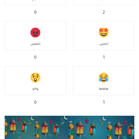
0
2
أعجبني
أغضبني
0
1
هاهاها
واااو
0
1