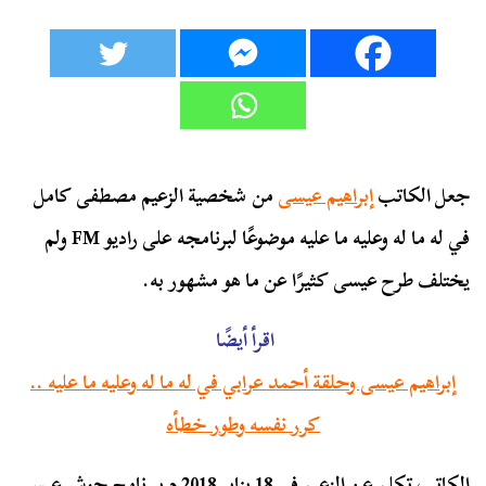
جعل الكاتب
إبراهيم عيسى
من شخصية الزعيم مصطفى كامل
في له ما له وعليه ما عليه موضوعًا لبرنامجه على راديو FM ولم
يختلف طرح عيسى كثيرًا عن ما هو مشهور به.
اقرأ أيضًا
إبراهيم عيسى وحلقة أحمد عرابي في له ما له وعليه ما عليه ..
كرر نفسه وطور خطأه
الكاتب تكلم عن الزعيم في 18 يناير 2018 م ببرنامج حوش عيسى