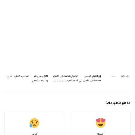
الوسوم
إبراهيم عيسى
الزعيم مصطفى كامل
اللورد كرومر
عباس حلمي الثاني
مصطفى كامل في له ما له وعليه ما عليه
وسيم عفيفي
ما هو انطباعك؟
أحببته
أحزنني