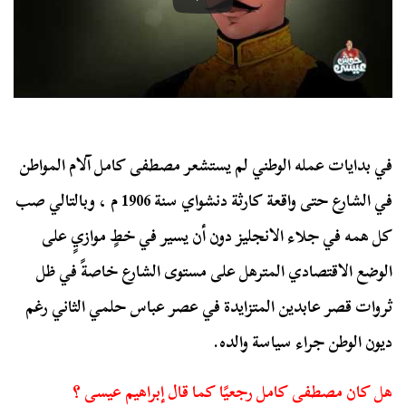
في بدايات عمله الوطني لم يستشعر مصطفى كامل آلام المواطن
في الشارع حتى واقعة كارثة دنشواي سنة 1906 م ، وبالتالي صب
كل همه في جلاء الانجليز دون أن يسير في خطٍ موازيٍ على
الوضع الاقتصادي المترهل على مستوى الشارع خاصةً في ظل
ثروات قصر عابدين المتزايدة في عصر عباس حلمي الثاني رغم
ديون الوطن جراء سياسة والده.
هل كان مصطفى كامل رجعيًا كما قال إبراهيم عيسى ؟