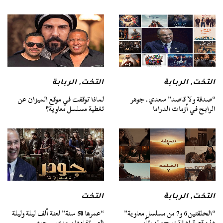
التخت
,
الربابة
التخت
,
الربابة
“صدفة ولا قاصد” سعدي ـ جوهر
لماذا توقفت في موقع الميزان عن
الرابح في أزمات الدراما
تغطية مسلسل معاوية؟
التخت
,
الربابة
التخت
“الحلقتين 6 و7 من مسلسل معاوية”
“عمرها 50 سنة” لعنة ألف ليلة وليلة
هذه قصة إهانة زوجته له وتأسيس
التي تفادها سعدي – جوهر