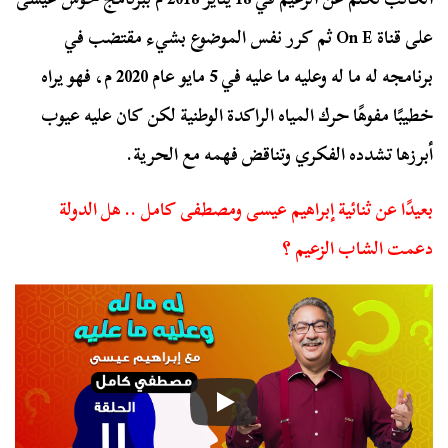
على قناة On E ثم كرر نفس الموضوع بشيء مقتضب في
برنامجه له ما له وعليه ما عليه في 5 مايو عام 2020 م، فهو يراه
خطيبًا مفوهًا حرك المياه الراكدة الوطنية لكن كان عليه عيوب
أبرزها تشدده الفكري وتناقض فهمه مع الحرية.
بعيدًا عن ثنائية إبراهيم عيسى ومصطفى كامل .. هل الدولة
دعمت الشاب الزعيم ؟