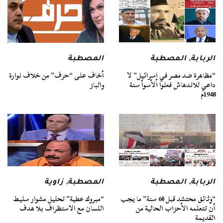
الربابة
,
المصطبة
المصطبة
“مظاهرة ضد مصر في إسرائيل” لا
أخاف على “حرف” من خلاف نوارة
داعي للاندهاش فعلوا الأسوأ سنة
والباز
1948م
الربابة
,
المصطبة
المصطبة
,
زاوية
“وثائق محتشد قبل 60 سنة” ما يجب
“مبروك عطية” تحليل مشوار سليط
أن تتعلمه الأحزاب الحالية من
اللسان مع الاستظراف بلا هدف
القديمة