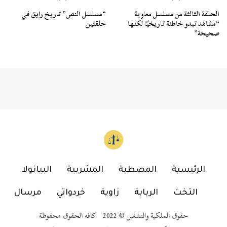
الحلقة الثالثة من مسلسل معاوية
“مسلسل النص” تاريخ رايق في
“مشاهد تبدو خاطئة تاريخيًا لكنها
حلقتين
صحيحة”
الرئيسية
المصطبة
المشربية
البيانولا
التخت
الربابة
زاوية
خردواتي
مرسال
حقوق الملكية والتشغيل © 2022 كافه الحقوق محفوظة