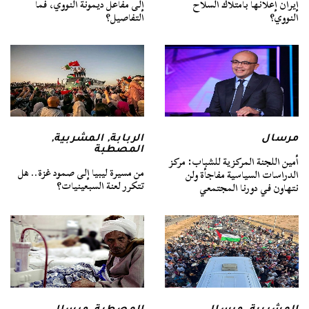
إيران إعلانها بامتلاك السلاح
إلى مفاعل ديمونة النووي، فما
النووي؟
التفاصيل؟
مرسال
الربابة
,
المشربية
,
المصطبة
أمين اللجنة المركزية للشباب: مركز
من مسيرة ليبيا إلى صمود غزة.. هل
الدراسات السياسية مفاجأة ولن
تتكرر لعنة السبعينيات؟
نتهاون في دورنا المجتمعي