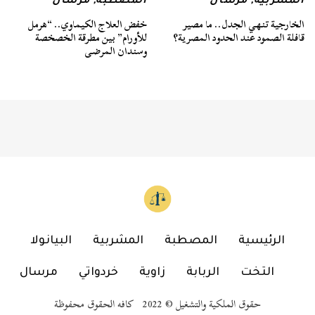
المشربية
,
مرسال
المصطبة
,
مرسال
الخارجية تنهي الجدل.. ما مصير
خفض العلاج الكيماوي.. “هرمل
قافلة الصمود عند الحدود المصرية؟
للأورام” بين مطرقة الخصخصة
وسندان المرضى
الرئيسية
المصطبة
المشربية
البيانولا
التخت
الربابة
زاوية
خردواتي
مرسال
حقوق الملكية والتشغيل © 2022 كافه الحقوق محفوظة