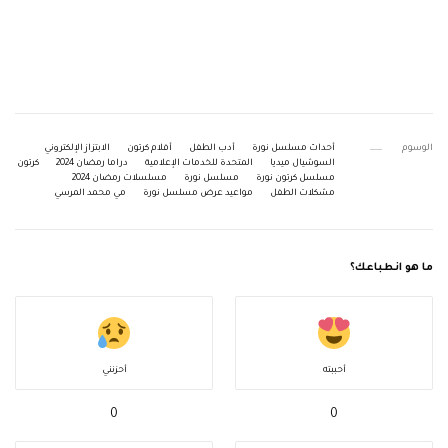
الوسوم
أحداث مسلسل نورة
أدب الطفل
أفلام كرتون
الابتزاز الإلكتروني
السوشيال ميديا
المتحدة للخدمات الإعلامية
دراما رمضان 2024
كرتون
مسلسل كرتون نورة
مسلسل نورة
مسلسلات رمضان 2024
مشكلات الطفل
مواعيد عرض مسلسل نورة
مي محمد المرسي
ما هو انطباعك؟
أحببته
أحزنني
0
0