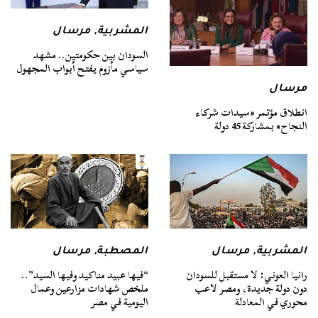
المشربية
,
مرسال
السودان بين حكومتين.. مشهد
سياسي مأزوم يفتح أبواب المجهول
مرسال
انطلاق مؤتمر «سيدات شركاء
النجاح» بمشاركة 45 دولة
المشربية
,
مرسال
المصطبة
,
مرسال
رانيا العوني: لا مستقبل للسودان
“فيها عبيد مناكيد وفيها السيد”..
دون دولة جديدة، ومصر لاعب
ملخص شهادات مزارعين وعمال
محوري في المعادلة
اليومية في مصر