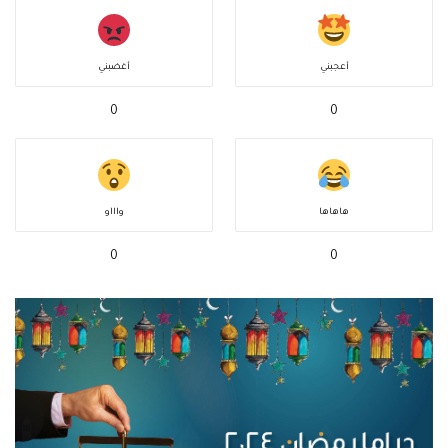
أعجبني
أغضبني
0
0
هاهاها
واااو
0
0