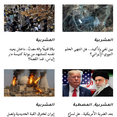
المشربية
المشربية
بين نفي وتأكيد… هل انتهى الحلم
بـ25 قتيلًا و63 مصابًا..داعش يعيد
النووي الإيراني؟
نفسه للمشهد من بوابة كنيسة مار
إلياس، فما القصة؟
المشربية
,
المصطبة
المشربية
بعد الضربة الأمريكية.. هل تسرّع
إيران تخترق القبة الحديدية وتصل