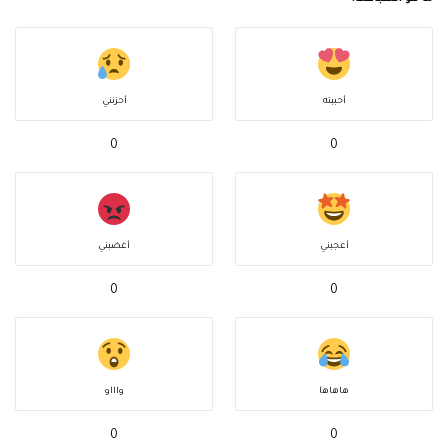
أحببته
أحزنني
0
0
أعجبني
أغضبني
0
0
هاهاها
واااو
0
0