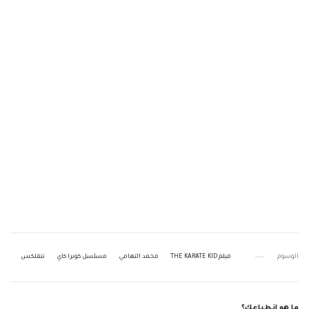
الوسوم
فيلم THE KARATE KID
محمد التهامي
مسلسل كوبرا كاي
نتفلكس
ما هو انطباعك؟