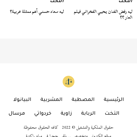
التخت
التخت
ليه رفض الفنان يحيي الفخراني فيلم
ليه سعاد حسني أهم ممثلة عربية؟
العار ؟؟
الرئيسية
المصطبة
المشربية
البيانولا
التخت
الربابة
زاوية
خردواتي
مرسال
حقوق الملكية والتشغيل © 2022 كافه الحقوق محفوظة
موقع إلكتروني متخصص .. يلقي حجرا في مياه راكدة