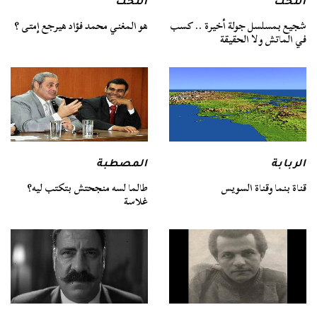
التخت
التخت
شجيع بمسلسل جولة أخيرة .. كسب
هو المغني محمد فؤاد هيرجع إمتى ؟
في الماتش ولا الحقيقة
الربابة
المصطبة
قناة بنما وقناة السويس
طالما لسه منجحتش بتكتب ليه؟
غلاسة