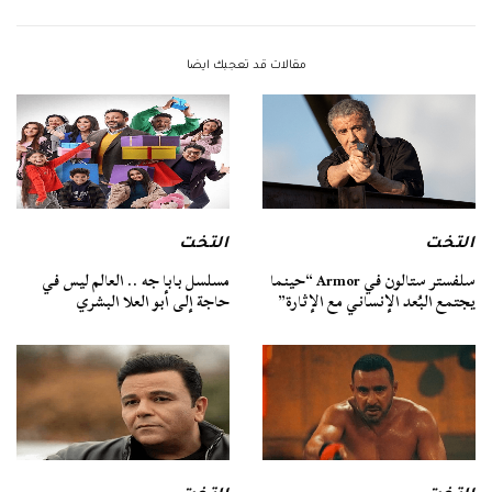
مقالات قد تعجبك ايضا
التخت
التخت
سلفستر ستالون في Armor “حينما
مسلسل بابا جه .. العالم ليس في
يجتمع البُعد الإنساني مع الإثارة”
حاجة إلى أبو العلا البشري