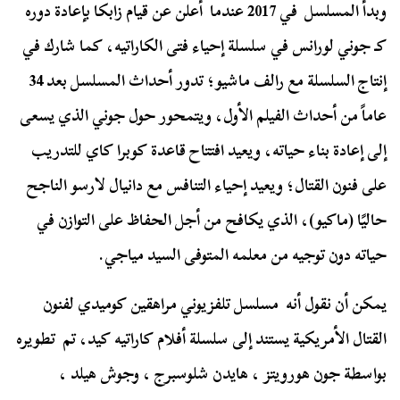
وبدأ المسلسل في 2017 عندما أعلن عن قيام زابكا بإعادة دوره
كـ جوني لورانس في سلسلة إحياء فتى الكاراتيه، كما شارك في
إنتاج السلسلة مع رالف ماشيو؛ تدور أحداث المسلسل بعد 34
عاماً من أحداث الفيلم الأول، ويتمحور حول جوني الذي يسعى
إلى إعادة بناء حياته، ويعيد افتتاح قاعدة كوبرا كاي للتدريب
على فنون القتال؛
ويعيد إحياء التنافس مع دانيال لارسو الناجح
حاليًا (ماكيو)، الذي يكافح من أجل الحفاظ على التوازن في
حياته دون توجيه من معلمه المتوفى السيد مياجي.
يمكن أن نقول أنه مسلسل تلفزيوني مراهقين كوميدي لفنون
القتال الأمريكية يستند إلى سلسلة أفلام كاراتيه كيد، تم تطويره
بواسطة جون هورويتز ، هايدن شلوسبرج ، وجوش هيلد ،