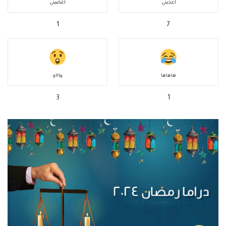
أعجبني
أغضبني
1
7
هاهاها
واااو
3
1