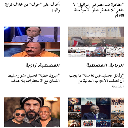
“مظاهرة ضد مصر في إسرائيل” لا
أخاف على “حرف” من خلاف نوارة
داعي للاندهاش فعلوا الأسوأ سنة
والباز
1948م
الربابة
,
المصطبة
المصطبة
,
زاوية
“وثائق محتشد قبل 60 سنة” ما يجب
“مبروك عطية” تحليل مشوار سليط
أن تتعلمه الأحزاب الحالية من
اللسان مع الاستظراف بلا هدف
القديمة