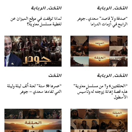
التخت
,
الربابة
التخت
,
الربابة
“صدفة ولا قاصد” سعدي ـ جوهر
لماذا توقفت في موقع الميزان عن
الرابح في أزمات الدراما
تغطية مسلسل معاوية؟
التخت
,
الربابة
التخت
“الحلقتين 6 و7 من مسلسل معاوية”
“عمرها 50 سنة” لعنة ألف ليلة وليلة
هذه قصة إهانة زوجته له وتأسيس
التي تفادها سعدي – جوهر
الأسطول