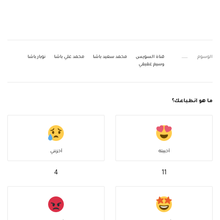
الوسوم
قناة السويس
محمد سعيد باشا
محمد علي باشا
نوبار باشا
وسيم عفيفي
ما هو انطباعك؟
أحببته
أحزنني
4
11