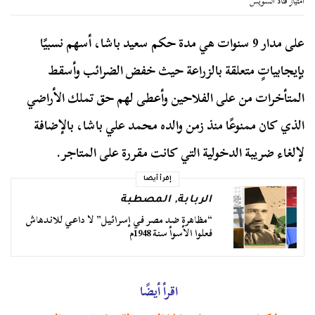
امتياز قناة السويس
على مدار 9 سنوات هي مدة حكم سعيد باشا، أسهم نسبيًا
بإيجابياتٍ متعلقة بالزراعة حيث خفض الضرائب وأسقط
المتأخرات من على الفلاحين وأعطى لهم حق تملك الأراضي
الذي كان ممنوعًا منذ زمن والده محمد علي باشا، بالإضافة
لإلغاء ضريبة الدخولية التي كانت مقررة على المتاجر.
إقرأ أيضا
الربابة
,
المصطبة
“مظاهرة ضد مصر في إسرائيل” لا داعي للاندهاش
فعلوا الأسوأ سنة 1948م
اقرأ أيضًا