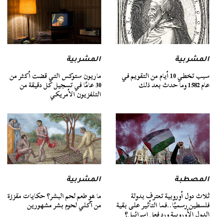
المشربية
المشربية
سبب تخطي 10 أيام من التقويم في
ماريون ستوكس التي قضت أكثر من
عام 1582 وما حدث بعد ذلك
30 عامًا في تسجيل كل دقيقة من
التلفزيون الأمريكي
المصطبة
المشربية
ثلاث دول أوروبية تعترف بدولة
ما هو طعم لحم البشر؟ حكايات مقززة
فلسطين رسميًا..فما التأثير على بقية
من آكلي لحوم بشر مشهورين
الدول الأوروبية ورد فعل إسرائيل؟