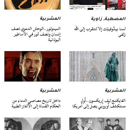
المشربية
المصطبة
,
زاوية
المينوتور..الوحش الدموي نصف
لسنا بيدُوفيلِك إلا لنتقرب إلى الله
إنسان ونصف ثور في الأساطير
زلفى
اليونانية
المشربية
المشربية
الفايكنج ليف إريكسون..أول
داخل تاريخ مصاصي الدماء من
مستكشف أوروبي يصل إلى أمريكا
الحكام القساة إلى الألغاز الطبية