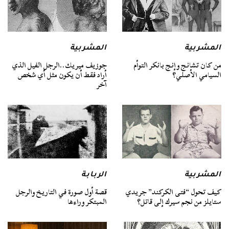
المشربية
المشربية
من كان تشانج وإنج بانكر التوأم
جوزيف ميريك..الرجل الفيل الذي
السيامي الأصلي؟
أراد فقط أن يكون مثل أي شخص
آخر
المشربية
الربابة
كيف تحول “فتى الكركند” جريدي
قصة أول صورة في التاريخ والرجل
ستايلز من نجم سيرك إلى قاتل؟
المبتكر وراءها