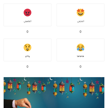
أعجبني
أغضبني
0
0
هاهاها
واااو
0
0