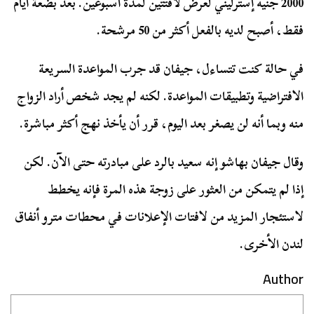
2000 جنيه إسترليني لعرض لافتتين لمدة أسبوعين. بعد بضعة أيام
فقط، أصبح لديه بالفعل أكثر من 50 مرشحة.
في حالة كنت تتساءل، جيفان قد جرب المواعدة السريعة
الافتراضية وتطبيقات المواعدة. لكنه لم يجد شخص أراد الزواج
منه وبما أنه لن يصغر بعد اليوم، قرر أن يأخذ نهج أكثر مباشرة.
وقال جيفان بهاشو إنه سعيد بالرد على مبادرته حتى الآن. لكن
إذا لم يتمكن من العثور على زوجة هذه المرة فإنه يخطط
لاستئجار المزيد من لافتات الإعلانات في محطات مترو أنفاق
لندن الأخرى.
Author