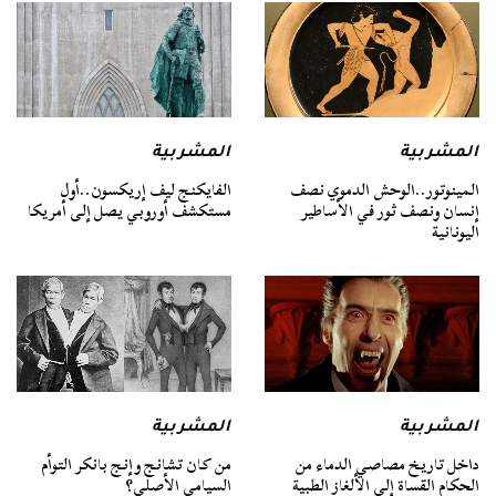
المشربية
المشربية
المينوتور..الوحش الدموي نصف
الفايكنج ليف إريكسون..أول
إنسان ونصف ثور في الأساطير
مستكشف أوروبي يصل إلى أمريكا
اليونانية
المشربية
المشربية
داخل تاريخ مصاصي الدماء من
من كان تشانج وإنج بانكر التوأم
الحكام القساة إلى الألغاز الطبية
السيامي الأصلي؟