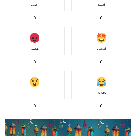
أحببته
أحزنني
0
0
أعجبني
أغضبني
0
0
هاهاها
واااو
0
0