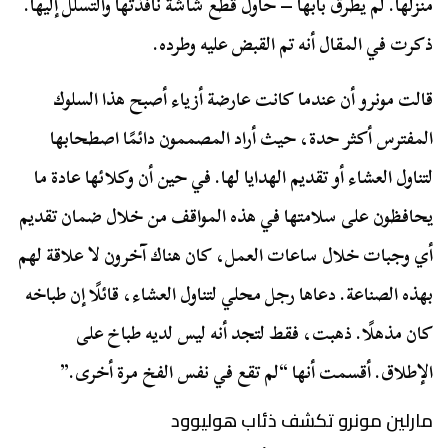
منزلها. لم يطرق بابها – حاول قطع شاشة نافذتها والتسلل إليها.
ذكرت في المقال أنه تم القبض عليه وطرده.
قالت مونرو أن عندما كانت عارضة أزياء أصبح هذا السلوك
المفترس أكثر حدة، حيث أراد المصممون دائمًا اصطحابها
لتناول العشاء أو تقديم الهدايا لها. في حين أن وكلائها عادة ما
يحافظون على سلامتها في هذه المواقف من خلال ضمان تقديم
أي وجبات خلال ساعات العمل، كان هناك آخرون لا علاقة لهم
بهذه الصناعة. دعاها رجل محلي لتناول العشاء، قائلًا إن طباخه
كان مذهلًا. ذهبت، فقط لتجد أنه ليس لديه طباخ على
الإطلاق. أقسمت أنها “لم تقع في نفس الفخ مرة أخرى.”
مارلين مونرو تكشف ذئاب هوليوود