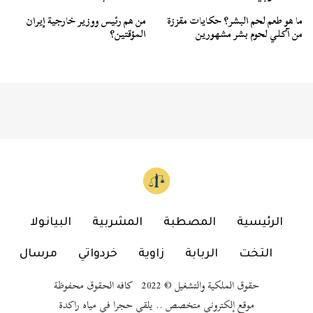
ما هو طعم لحم البشر؟ حكايات مقززة
من هم رئيس ووزير خارجية إيران
من آكلي لحوم بشر مشهورين
المؤقتين؟
الرئيسية
المصطبة
المشربية
البيانولا
التخت
الربابة
زاوية
خردواتي
مرسال
حقوق الملكية والتشغيل © 2022 كافه الحقوق محفوظة
موقع إلكتروني متخصص .. يلقي حجرا في مياه راكدة