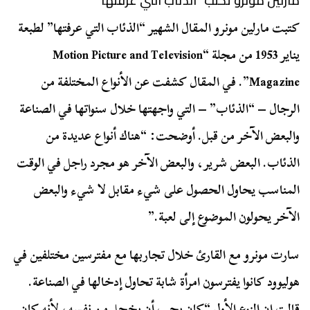
مارلين مونرو تكتب “الذئاب التي عرفتها”
كتبت مارلين مونرو المقال الشهير “الذئاب التي عرفتها” لطبعة
يناير 1953 من مجلة “Motion Picture and Television
Magazine”. في المقال كشفت عن الأنواع المختلفة من
الرجال – “الذئاب” – التي واجهتها خلال سنواتها في الصناعة
والبعض الآخر من قبل. أوضحت: “هناك أنواع عديدة من
الذئاب. البعض شرير، والبعض الآخر هو مجرد راجل في الوقت
المناسب يحاول الحصول على شيء مقابل لا شيء والبعض
الآخر يحولون الموضوع إلى لعبة.”
سارت مونرو مع القارئ خلال تجاربها مع مفترسين مختلفين في
هوليوود كانوا يفترسون امرأة شابة تحاول إدخالها في الصناعة.
قالت إن النوع الأول “كان يجب أن يخجل من نفسه، لأنه كان