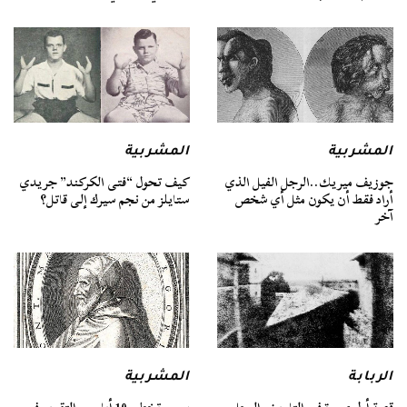
المشربية
المشربية
جوزيف ميريك..الرجل الفيل الذي
كيف تحول “فتى الكركند” جريدي
أراد فقط أن يكون مثل أي شخص
ستايلز من نجم سيرك إلى قاتل؟
آخر
الربابة
المشربية