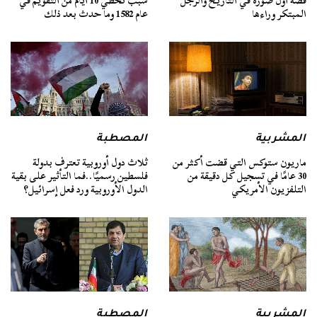
قصة أول صورة في التاريخ والرجل
سبب تخطي 10 أيام من التقويم في
المبتكر وراءها
عام 1582 وما حدث بعد ذلك
المشربية
المصطبة
ماريون ستوكس التي قضت أكثر من
ثلاث دول أوروبية تعترف بدولة
30 عامًا في تسجيل كل دقيقة من
فلسطين رسميًا..فما التأثير على بقية
التلفزيون الأمريكي
الدول الأوروبية ورد فعل إسرائيل؟
المشربية
المصطبة