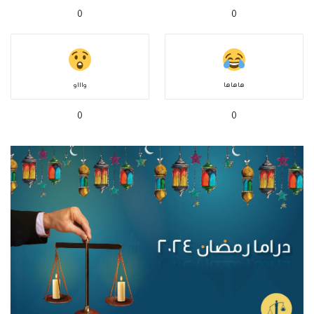
0
0
هاهاها
واااو
0
0