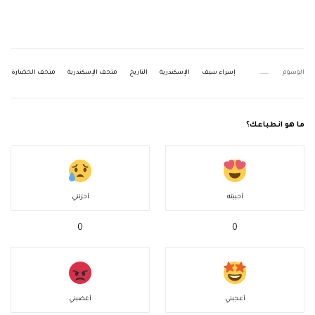
الوسوم
إسراء سيف
الإسكندرية
التاريخ
متحف الإسكندرية
متحف الحضارة
ما هو انطباعك؟
أحببته
أحزنني
0
0
أعجبني
أغضبني