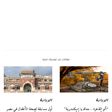
مقالات قد تعجبك ايضا
الربابة
الربابة
“ألو القاهرة .. معاك يا إسكندرية”
أول مسابقة لصحة الأطفال في مصر