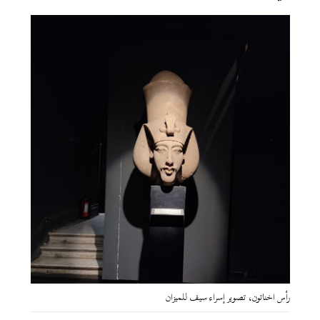
رأس اخناتون، تصوير إسراء سيف للميزان