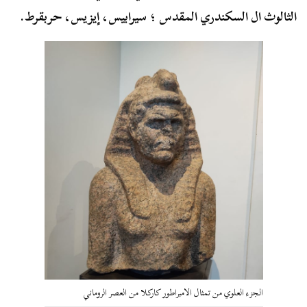
الثالوث ال السكندري المقدس ؛ سيرابيس، إيزيس، حربقرط.
الجزء العلوي من تمثال الامبراطور كاركلا من العصر الروماني