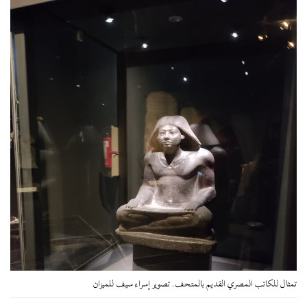
تمثال للكاتب المصري القديم بالمتحف. تصوير إسراء سيف للميزان