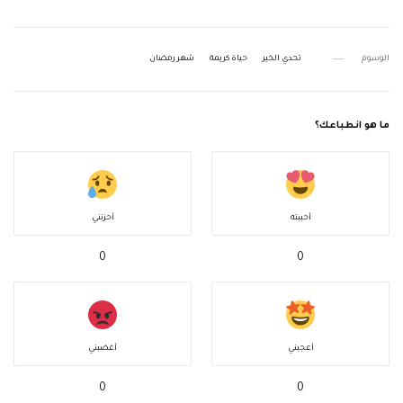
الوسوم
تحدي الخير
حياة كريمة
شهر رمضان
ما هو انطباعك؟
أحببته
أحزنني
0
0
أعجبني
أغضبني
0
0