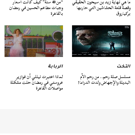
ما هي نهاية زيد بن سيحون الحقيقي
“من 40 سنة” كيف كانت أسعار
وقصة قلعة الحشاشين التي حاربها
وجبات مطاعم الحسين في رمضان
بركياروق
بالقاهرة
التخت
الربابة
مسلسل صلة رحم.. من رحم الأم
لماذا اعتبرت نيللي أن فوازير
البديلة والإجهاض ولدت الدراما!
عروستي في رمضان حلت مشكلة
مواصلات القاهرة