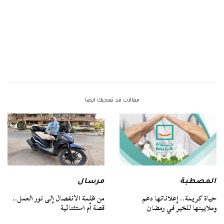
مقالات قد تعجبك ايضا
المصطبة
مرسال
حياة كريمة.. إعلاناتها دعم
من ظلمة الانفصال إلى نور العمل..
وملايينها للخير في رمضان
قصة أم استثنائية