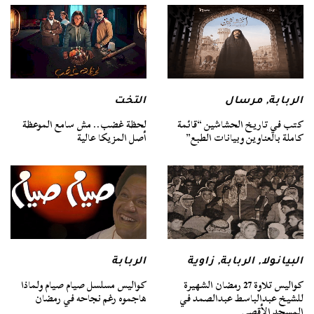
الربابة
,
مرسال
التخت
كتب في تاريخ الحشاشين “قائمة
لحظة غضب.. مش سامع الموعظة
كاملة بالعناوين وبيانات الطبع”
أصل المزيكا عالية
البيانولا
,
الربابة
,
زاوية
الربابة
كواليس تلاوة 27 رمضان الشهيرة
كواليس مسلسل صيام صيام ولماذا
للشيخ عبدالباسط عبدالصمد في
هاجموه رغم نجاحه في رمضان
المسجد الأقصى