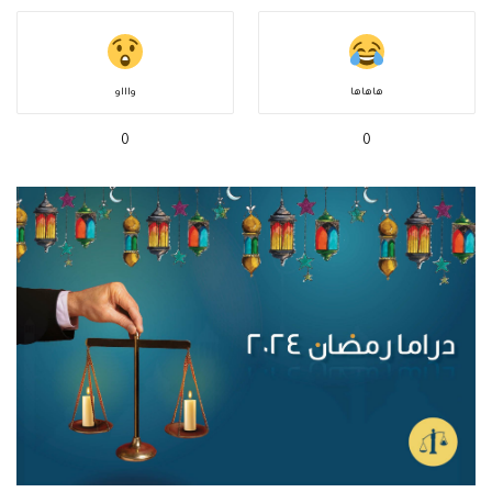
هاهاها
واااو
0
0