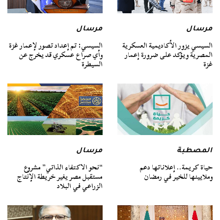
مرسال
مرسال
السيسي يزور الأكاديمية العسكرية
السيسي: تم إعداد تصور لإعمار غزة
المصرية ويؤكد على ضرورة إعمار
وأي صراع عسكري قد يخرج عن
غزة
السيطرة
المصطبة
مرسال
حياة كريمة.. إعلاناتها دعم
“نحو الاكتفاء الذاتي” مشروع
وملايينها للخير في رمضان
مستقبل مصر يغير خريطة الإنتاج
الزراعي في البلاد