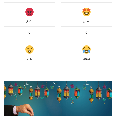
أعجبني
أغضبني
0
0
هاهاها
واااو
0
0