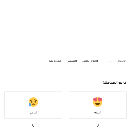
الوسوم
الحوار الوطني
السيسي
حياة كريمة
ما هو انطباعك؟
أحببته
أحزنني
0
0