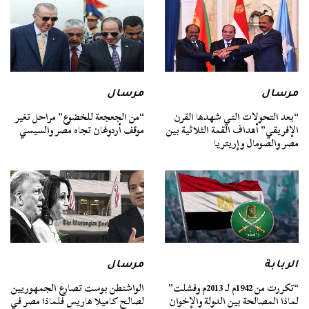
مرسال
مرسال
“بعد التحولات التي شهدها القرن
“من الجعجعة للخضوع” مراحل تغير
الإفريقي” أهداف القمة الثلاثية بين
موقف أردوغان تجاه مصر والسيسي
مصر والصومال وإريتريا
الربابة
مرسال
“تكررت من 1942م لـ 2013م وفشلت”
الواشنطن بوست تصارع الجمهوريين
لماذا المصالحة بين الدولة والإخوان
لصالح كاميلا هاريس فلماذا مصر في