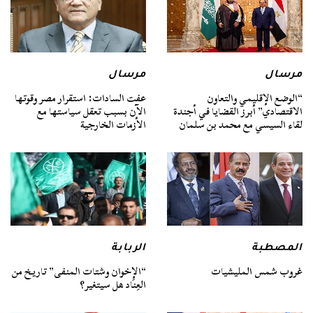
مرسال
مرسال
“الوضع الإقليمي والتعاون
عفت السادات: استقرار مصر وقوتها
الاقتصادي” أبرز القضايا في أجندة
الآن بسبب تعقل سياستها مع
لقاء السيسي مع محمد بن سلمان
الأزمات الخارجية
المصطبة
الربابة
غروب شمس المليشيات
“الإخوان وشتات المنفى” تاريخ من
العِنَاد هل سيتغير؟