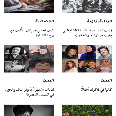
الربابة
,
زاوية
المصطبة
زينب المقدسية.. مُسندة الشام التي
كيف تحمي حيوانك الأليف من
وهبت حياتها لعلم الحديث
برودة الشتاء؟
التخت
التخت
كانوا في ذاكرتنا أطفالًا
فنانات اشتهرنّ بأدوار النكد والحزن
في السينما المصرية