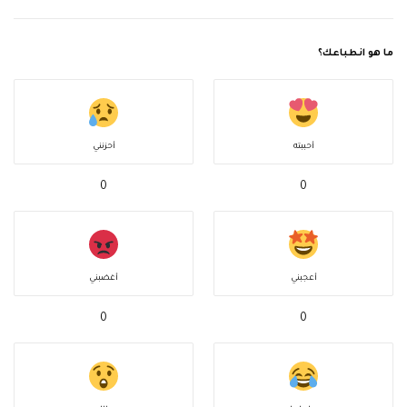
ما هو انطباعك؟
أحببته
أحزنني
0
0
أعجبني
أغضبني
0
0