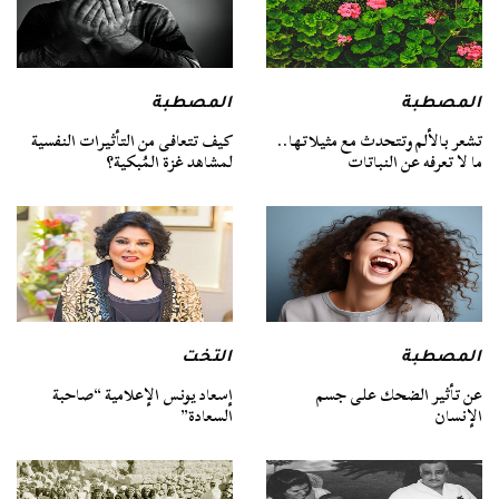
المصطبة
المصطبة
تشعر بالألم وتتحدث مع مثيلاتها..
كيف تتعافى من التأثيرات النفسية
ما لا تعرفه عن النباتات
لمشاهد غزة المُبكية؟
المصطبة
التخت
عن تأثير الضحك على جسم
إسعاد يونس الإعلامية “صاحبة
الإنسان
السعادة”