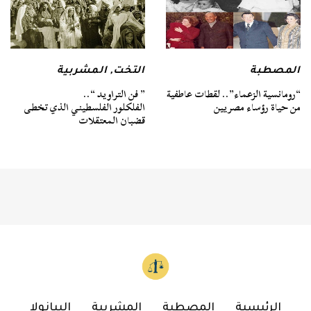
المصطبة
التخت
,
المشربية
“رومانسية الزعماء”.. لقطات عاطفية
” فن التراويد “..
من حياة رؤساء مصريين
الفلكلور الفلسطيني الذي تخطى
قضبان المعتقلات
الرئيسية
المصطبة
المشربية
البيانولا