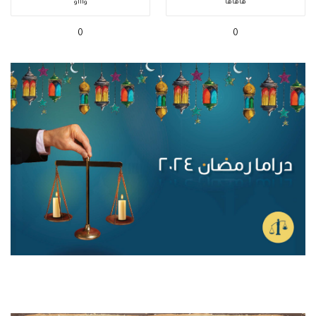
هاهاها
واااو
0
0