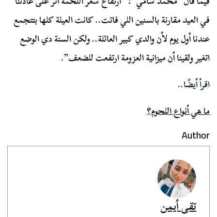
فيما قال “محمد سامي”: “ارتفاع سعر اللحمة أثر على عادتنا
في العيد مقارنة بالسنين اللي فاتت.. كانت العيلة كلها بتتجمع
عندنا أول يوم لأن والدي كبير العائلة.. ولكن السنة دي الوضع
اتغير ولقينا أن ميزانية العزومة ارتفعت للضعف”.
اقرأ أيضًا..
ما هي أنواع اللحوم؟
Author
تقى أيمن