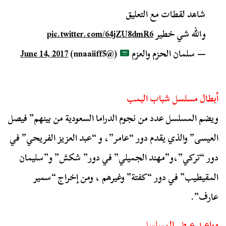
شاهد لقطات مع التعليق
والله شي خطير
pic.twitter.com/64jZU8dmR6
— سلمان الحزم والعزم
(@nnaaiiff5)
June 14, 2017
أبطال مسلسل شباب البمب
ويضم المسلسل عدد من نجوم الدراما السعودية من بينهم” فيصل
العيسى” والذي يقدم دور “عامر”، و “عبد العزيز الفريحي” في
دور “تركي”،و”مهند الجميلي” في دور” شكش” و”سليمان
المقيطيب” في دور “كفتة” وغيرهم ، ومن إخراج “سمير
عارف”.
مواعيد عرض المسلسل