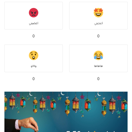
أعجبني
أغضبني
0
0
هاهاها
واااو
0
0