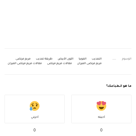
الوسوم
التعذيب
الفوبيا
اللون الأبيض
طريقة تعذيب
مريم مرتضى
مريم مرتضى الميزان
مقالات مريم مرتضى
مقالات مريم مرتضى الميزان
ما هو انطباعك؟
أحببته
أحزنني
0
0