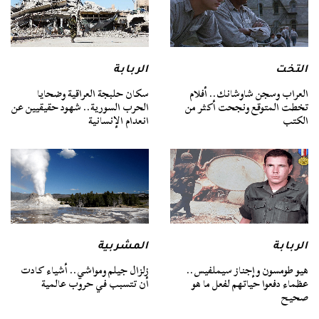
التخت
الربابة
العراب وسجن شاوشانك.. أفلام
سكان حلبجة العراقية وضحايا
تخطت المتوقع ونجحت أكثر من
الحرب السورية.. شهود حقيقيين عن
الكتب
انعدام الإنسانية
الربابة
المشربية
هيو طومسون وإجناز سيملفيس..
زلزال جيلم ومواشي.. أشياء كادت
عظماء دفعوا حياتهم لفعل ما هو
أن تتسبب في حروب عالمية
صحيح