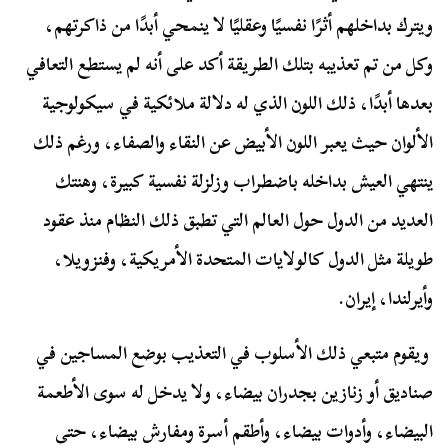
ويترك بداخلهم أثرًا نفسيًا وعقليًا لا ينمحي أبدًا من ذاكرتهم،
وكل من تم تعذيبه بتلك الطريقة أكد على أنه لم يستطع التعافي
بعدها أبدًا، ذلك اللون الذي له دلالة ملائكية في سيكولوجية
الألوان حيث يعبر اللون الأبيض عن النقاء والصفاء، ورغم ذلك
ينتهي العيش بداخله باضطراب وزلزلة نفسية كبيرة، وهنتك
العديد من الدول حول العالم التي تطبق ذلك النظام منذ عقود
طويلة مثل الدول كالولايات المتحدة الأمريكية، وفنزويلا،
وأيرلندا، إيران.
ويقوم متبعي ذلك الأسلوب في التعذيب بوضع المساجين في
صناديق أو زنازين بجدران بيضاء، ولا يدخل له سوى الأطعمة
البيضاء، وأدوات بيضاء، وأطقم أسرة ومفارش بيضاء، حتى