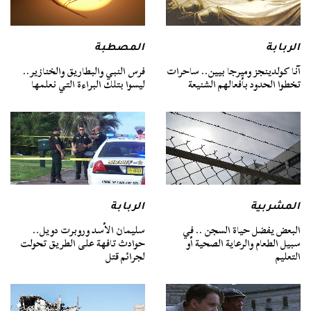
الربابة
المصطبة
آنا كولدينجز وميرجا بيين.. ساحرات
فرس النبي والبطاريق والخنازير..
تخطوا الحدود بأفعالهم الشنيعة
ليسوا بتلك البراءة التي نعلمها
المشربية
الربابة
البعض يفضل حياة السجن .. في
سليمان الأسد وروبرت دويل..
سبيل الطعام والرعاية الصحية أو
حوادث تافهة على الطريق تحولت
التعليم
لجرائم قتل