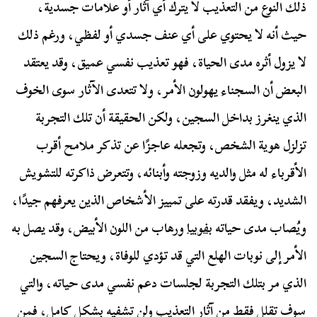
ذلك النوع من التعذيب لا يترك أي آثار أو علامات جسدية،
حيث أنه لا يحتوي على أي عنف جسدي أو لفظي، ورغم ذلك
لا يزول أثره مدى الحياة، فهو تعذيب نفسي عميق، وقد يعتقد
البعض أن السجناء يهولون الأمر، ولا تتعدى الآثار سوى الخوف
الذي ينغرز بداخل السجين، ولكن الحقيقة أن تلك التجربة
تزلزل هوية الشخص، وتجعله عاجزًا عن تذكر ملامح أقرب
الأقرباء له مثل والديه وزوجته وأبنائه، وتتعرض ذاكرته للتشويش
الشديد، ويفقد قدرته على تمييز الأشخاص الذين يعرفهم جيدًا،
ويُصاب مدى حياته
بفوبيا
ورهاب من اللون الأبيض، وقد يصل به
الأمر إلى نوبات الهلع التي قد تؤدي للوفاة، ويحتاج السجين
الذي مر بتلك التجربة لجلسات دعم نفسي مدى حياته، والتي
سوف تقلل فقط من آثار التعذيب ولن تشفيه بشكل كامل، فمن