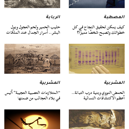
المصطبة
الربابة
كيف يمكن تحقيق النجاح في كل
حليب الحمير ولحم العجول وبول
خطواتك وتصبح شخصًا مميزًا؟
البشر.. أسرار الجمال عند الملكات
المشربية
المشربية
الحمض النووي وبنية درب التبانة..
“المتلازمات العصبية العجيبة” أليس
أعظم الاكتشافات النسائية
في بلاد العجائب من ضمنها