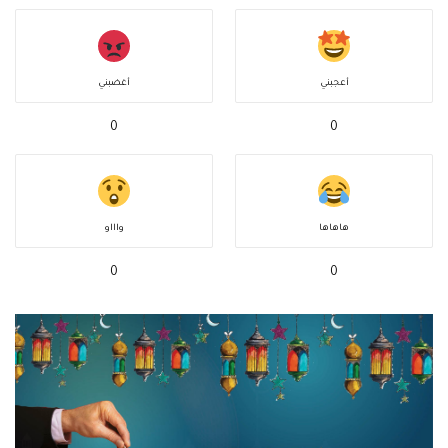
أعجبني
أغضبني
0
0
هاهاها
واااو
0
0