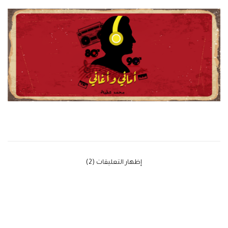
‫إظهار التعليقات (2)