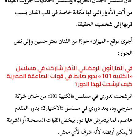
كان مسلسل «جمال الحريم» ومسلسل «حكايات جروب العيلة»
من أكثر الأدوار التي لها مكانة خاصة في قلب الفنان بسبب
قربها إلى شخصيته الحقيقة.
أجرى موقع «
الميزان
» حورًا من الفنان معتز حسين وإلى نص
الحوار:
في الماراثون الرمضاني الأخير شاركت في مسلسل
«الكتيبة 101» بدور ضابط في قوات الصاعقة المصرية
كيف ترشحت لهذا الدور؟
اترشحت لدوري في مسلسل «الكتيبة 101» من خلال شركة
سنرجي وده بعد دوري في مسلسل «الاختيار2» بدور المقدم
عاصم، لما بيتعرض عليا دور بيخص القوات المسحلة أو الشرطة
لا يمكن أرفضه لأنه شرف لأي ممثل.