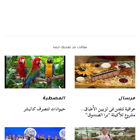
مقالات قد تعجبك ايضا
مرسال
المصطبة
عراقية تتفنن فى تزيين الأطباق..
حيوانات تتصرف كالبشر
مشروع للأكيلة “برا الصندوق”