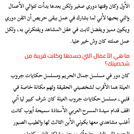
الأول وكان وقتها دوري صغير ولكن بعدها بدأت تتوالي الأعمال
واللي بحبها لأني لما بشارك في عمل ببقى حريص أن اتقن دوري
ويكون مميز ويفضل ثابت في عقل المشاهد ويفتكرني به، ولكل
عمل عملته كان وش خير عليا.
ما هي الأعمال التي جسدها وكانت قريبة من
شخصيتك؟
كان دور في مسلسل جمال الحريم ومسلسل حكايات جروب
العيلة هما الأقرب لشخصيتي الحقيقة ولهم مكانة خاصة في
قلبي، مسلسل حكايات جروب العيلة كان شرف كبير ليا أني
اقف قدام سيدة المسرح العربي الأستاذة سميحة أيوب كانت
أغلب مشاهدي معها بكوني الأبن الثالث لها والطيب الصبور
الحنون اللي الناس بتلجأله وبيحل مشاكل الناس كلها بس