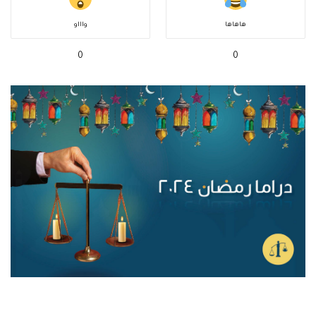
هاهاها
واااو
0
0