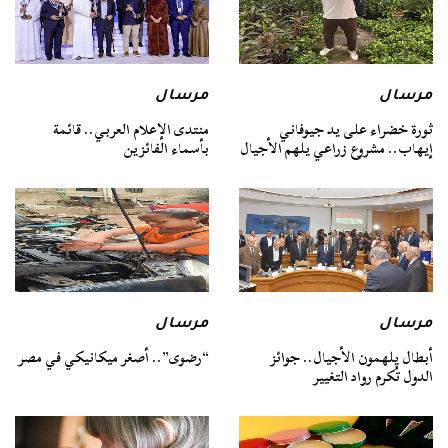
مرسال
مرسال
ثورة خضراء على يد جيوفاني
منتدى الإعلام العربي.. قائمة
إيهاب.. مشروع زراعي يلهم الأجيال
بأسماء الفائزين
مرسال
مرسال
أبطال يلهمون الأجيال.. جوائز
“رضوى”.. أصغر ميكانيكي في مصر
الدول تُكرم رواد التغيير