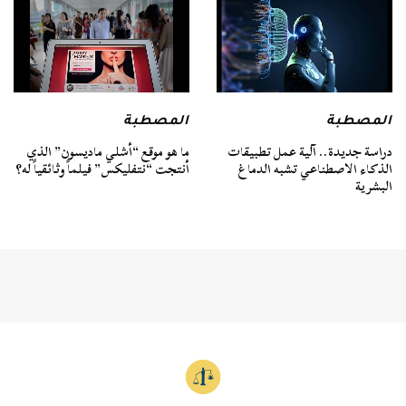
المصطبة
المصطبة
دراسة جديدة.. آلية عمل تطبيقات
ما هو موقع “أشلي ماديسون” الذي
الذكاء الاصطناعي تشبه الدماغ
أنتجت “نتفليكس” فيلماً وثائقياً له؟
البشرية