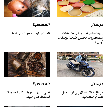
مرسال
المصطبة
ليبية تسثمر أموالها في مشروعات
العرائس ليست مجرد دمى فقط
مستحضرات تجميل طبيعية بوصفات
أجنبية
مرسال
المصطبة
من ظلمة الانفصال إلى نور العمل..
ابني بيتك بالقهوة.. تقنية جديدة
قصة أم استثنائية
للحفاظ على البيئة