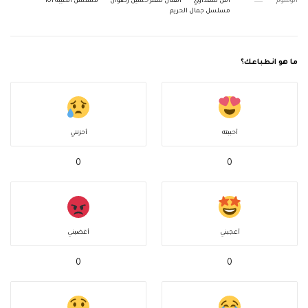
الوسوم
أمل سعداوي
الفنان معتز حسين رضوان
مسلسل الكتيبة 101
مسلسل جمال الحريم
ما هو انطباعك؟
أحببته
أحزنني
0
0
أعجبني
أغضبني
0
0