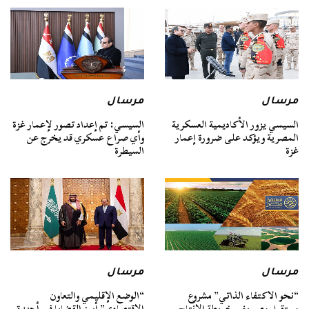
مرسال
مرسال
السيسي يزور الأكاديمية العسكرية
السيسي: تم إعداد تصور لإعمار غزة
المصرية ويؤكد على ضرورة إعمار
وأي صراع عسكري قد يخرج عن
غزة
السيطرة
مرسال
مرسال
“نحو الاكتفاء الذاتي” مشروع
“الوضع الإقليمي والتعاون
مستقبل مصر يغير خريطة الإنتاج
الاقتصادي” أبرز القضايا في أجندة