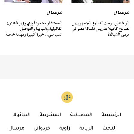
مرسال
مرسال
الواشنطن بوست تصارع الجمهوريين
المستشار محمود فوزي وزير الشئون
لصالح كاميلا هاريس فلماذا مصر في
القانونية والنيابية والتواصل
مرمى الشباك؟
السياسي.. خبرة كبيرة ومهمة خاصة
الرئيسية
المصطبة
المشربية
البيانولا
التخت
الربابة
زاوية
خردواتي
مرسال