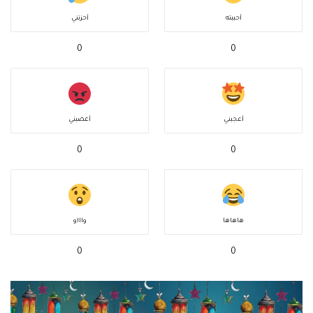
أحببته
أحزنني
0
0
أعجبني
أغضبني
0
0
هاهاها
واااو
0
0