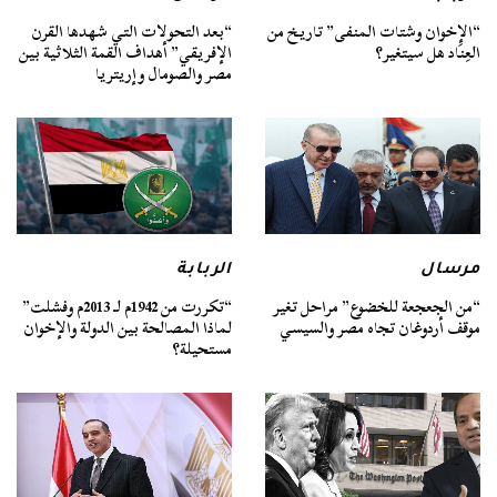
“الإخوان وشتات المنفى” تاريخ من
“بعد التحولات التي شهدها القرن
العِنَاد هل سيتغير؟
الإفريقي” أهداف القمة الثلاثية بين
مصر والصومال وإريتريا
مرسال
الربابة
“من الجعجعة للخضوع” مراحل تغير
“تكررت من 1942م لـ 2013م وفشلت”
موقف أردوغان تجاه مصر والسيسي
لماذا المصالحة بين الدولة والإخوان
مستحيلة؟