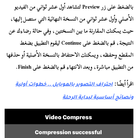
بالضغط على زر Preview لتشاهد أول عشر ثواني من الفيديو
الأصلي وأول عشر ثواني من النسخة النهائية التي ستصل إليها،
حيث يمكنك المقارنة ما بين النسختين، وفي حالة رضاءك عن
النتيجة، قم بالضغط على Continue ليقوم التطبيق بضغط
المقطع وحفظه، ويمكنك الاحتفاظ بالنسخة الأصلية أو حذفها
من التطبيق مباشرة، وبعد الانتهاء قم بالضغط على Finish.
اقرأ أيضًا:
احتراف التصوير بالموبايل .. خطوات أولية
ونصائح أساسية لبداية الرحلة