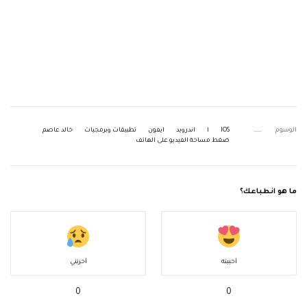
الوسوم
IOS
ا
اندرويد
ايفون
تطبيقات وبرمجيات
خالد عاصم
ضغط مساحة الفيديو على الهاتف
ما هو انطباعك؟
أحببته
أحزنني
0
0