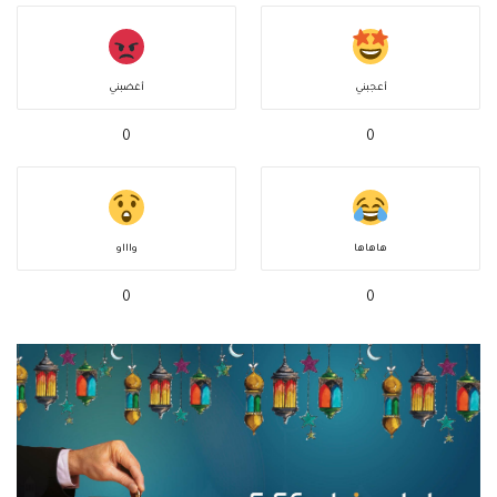
أعجبني
أغضبني
0
0
هاهاها
واااو
0
0