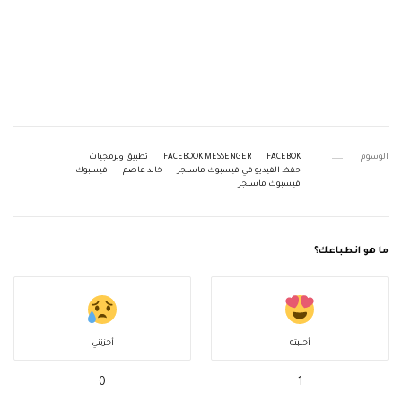
الوسوم
FACEBOK
FACEBOOK MESSENGER
تطبيق وبرمجيات
حفظ الفيديو في فيسبوك ماسنجر
خالد عاصم
فيسبوك
فيسبوك ماسنجر
ما هو انطباعك؟
أحببته
أحزنني
0
1