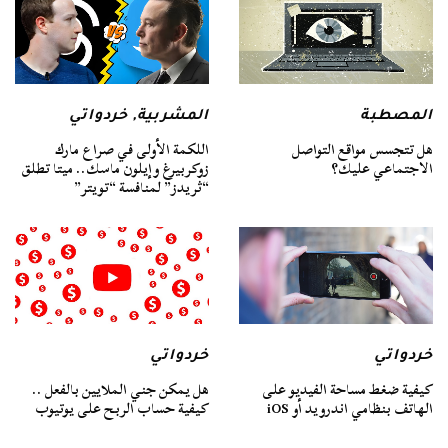
المصطبة
المشربية
,
خردواتي
هل تتجسس مواقع التواصل
اللكمة الأولى في صراع مارك
الاجتماعي عليك؟
زوكربيرغ وإيلون ماسك.. ميتا تطلق
“ثريدز” لمنافسة “تويتر”
خردواتي
خردواتي
كيفية ضغط مساحة الفيديو على
هل يمكن جني الملايين بالفعل ..
الهاتف بنظامي اندرويد أو iOS
كيفية حساب الربح على يوتيوب