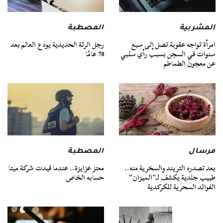
المشربية
المصطبة
امرأة تواجه عقوبة تصل إلى سبع
رجل الرئة الحديدية يودع العالم بعد
سنوات في السجن بسبب رأي سلبي
70 عامًا
عن معجون الطماطم
مرسال
المصطبة
بعد تصدره التريند والسخرية منه..
معتز عزايزة.. عندما قيدت شركة ميتا
طبيب جلدية يكشف لـ”الميزان”
حسابه الخاص
الفوائد السحرية للكركدية