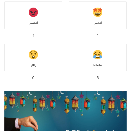
أعجبني
أغضبني
1
1
هاهاها
واااو
0
3