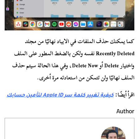
كما يمكنك حذف الملفات في الايباد نهائيًا من مجلد
Recently Deleted نفسه ولكن بالضغط المطور على الملف
واختيار Delete أو Delete Now، وفي هذا الحالة سيتم حذف
الملف نهائيًا ولن تتمكن من استعادته مرة أخرى.
اقرأ أيضًا:
كيفية تغيير كلمة سر Apple ID لتأمين حسابك
Author