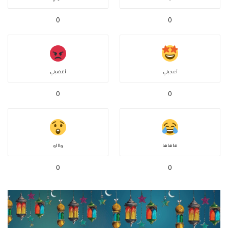
0
0
أعجبني
أغضبني
0
0
هاهاها
واااو
0
0