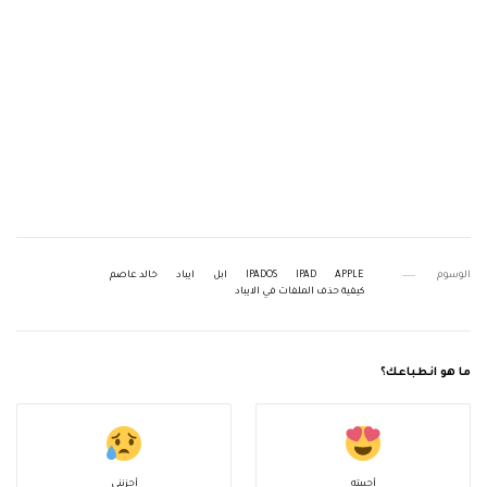
الوسوم
APPLE
IPAD
IPADOS
ابل
ايباد
خالد عاصم
كيفية حذف الملفات في الايباد
ما هو انطباعك؟
أحببته
أحزنني