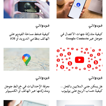
خردواتي
خردواتي
كيفية مشاركة جهات الاتصال في
كيفية ضغط مساحة الفيديو على
جوجل عبر Google Contacts
الهاتف بنظامي اندرويد أو iOS
خردواتي
خردواتي
هل يمكن جني الملايين بالفعل ..
معرفة الإحداثيات في خرائط جوجل
كيفية حساب الربح على يوتيوب
ومشاركتها عبر الهاتف أو الكمبيوتر