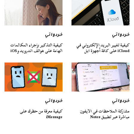
خردواتي
خردواتي
كيفية تغيير البريد الإلكتروني في
كيفية التذكير بإجراء المكالمات
iCloud على كافة أجهزة ابل
الهامة على هواتف اندرويد وiOS
خردواتي
خردواتي
مشاركة الملاحظات في الايفون
كيفية معرفة من حظرك على
مباشرة عبر تطبيق Notes
iMessage