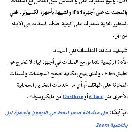
ذلك. واليوم سنتعرف على واحدة من سبل التعامل مع الملفات
والمجلدات على أجهزة iPad والشبيهة بأجهزة الكمبيوتر، ففي
السطور التالية سنتعرف على كيفية حذف الملفات في الايباد
من ابل.
كيفية حذف الملفات في الايباد
الأداة الرئيسية للتعامل مع الملفات في أجهزة ايباد لا تخرج عن
تطبيق Files، والذي يتيح إمكانية تصفح المجلدات والملفات
المخزنة على الهاتف أو أي من خدمات التخزين السحابية
الأخرى مثل
iCloud
أو
OneDrive
من مايكروسوفت.
اقرأ أيضًا:
حل مشكلة صغر الخط في الايفون وأجهزة ابل
بخاصية Zoom