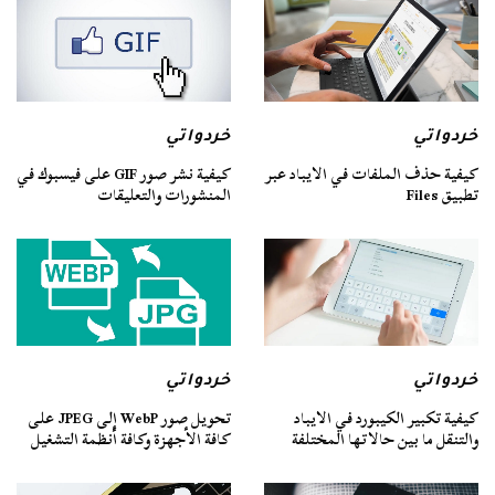
خردواتي
خردواتي
كيفية حذف الملفات في الايباد عبر
كيفية نشر صور GIF على فيسبوك في
تطبيق Files
المنشورات والتعليقات
خردواتي
خردواتي
كيفية تكبير الكيبورد في الايباد
تحويل صور WebP إلى JPEG على
والتنقل ما بين حالاتها المختلفة
كافة الأجهزة وكافة أنظمة التشغيل