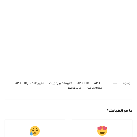
الوسوم
APPLE
APPLE ID
تطبيقات وبرمجيات
تغيير كلمة سر APPLE ID
حماية وتأمين
خالد عاصم
ما هو انطباعك؟