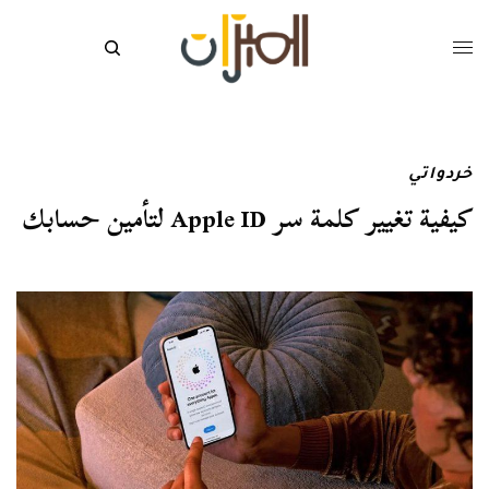
خردواتي
كيفية تغيير كلمة سر Apple ID لتأمين حسابك