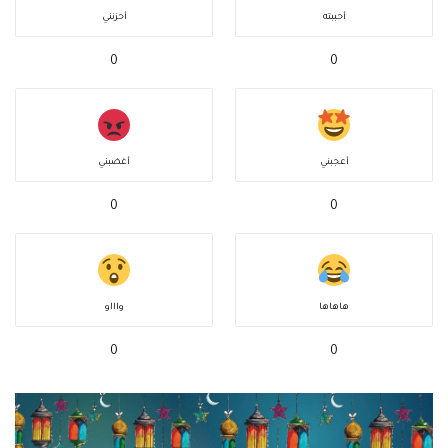
أحببته
أحزنني
0
0
أعجبني
أغضبني
0
0
هاهاها
واااو
0
0