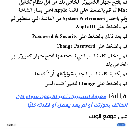
قم بفتح جهاز الكمبيوتر الخاص بك من ابل بنظام تشغيل
Mac ثم قم بالضغط على قائمة Apple اعلى يسار الشاشة
وقم باختيار System Preferences من القائمة التي ستظهر ثم
قم بالضغط على Apple ID
قم بعد ذلك بالضغط على Password & Security
قم بالضغط على Change Password
قم بإدخال كلمة السر التي تستخدمها لفتح جهاز كمبيوتر ابل
الخاص بك
قم بكتابة كلمة السر الجديدة وتوثيقها أو تأكيدها
قم بالضغط على Change لتغيير كلمة السر
اقرأ أيضًا:
معرفة السيريال نمبر للايفون سواء كان
الهاتف بحوزتك أو لم يعد يعمل أو فقدته كليًا
على موقع الويب