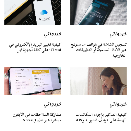
خردواتي
خردواتي
تسجيل الشاشة في هواتف سامسونج
كيفية تغيير البريد الإلكتروني في
عبر الأداة المدمجة أو التطبيقات
iCloud على كافة أجهزة ابل
الخارجية
خردواتي
خردواتي
كيفية التذكير بإجراء المكالمات
مشاركة الملاحظات في الايفون
الهامة على هواتف اندرويد وiOS
مباشرة عبر تطبيق Notes