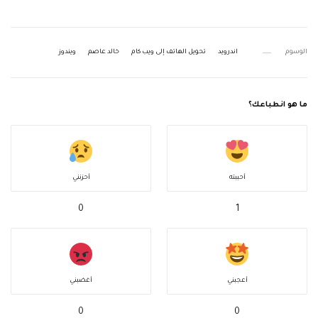
الوسوم
اندرويد
تحويل الهاتف إلى ويب كام
خالد عاصم
ويندوز
ما هو انطباعك؟
أحببته
أحزنني
0
1
أعجبني
أغضبني
0
0