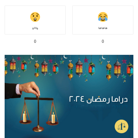
هاهاها
واااو
0
0