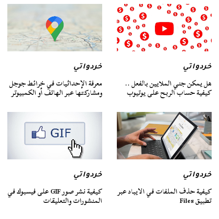
خردواتي
خردواتي
هل يمكن جني الملايين بالفعل ..
معرفة الإحداثيات في خرائط جوجل
كيفية حساب الربح على يوتيوب
ومشاركتها عبر الهاتف أو الكمبيوتر
خردواتي
خردواتي
كيفية حذف الملفات في الايباد عبر
كيفية نشر صور GIF على فيسبوك في
تطبيق Files
المنشورات والتعليقات