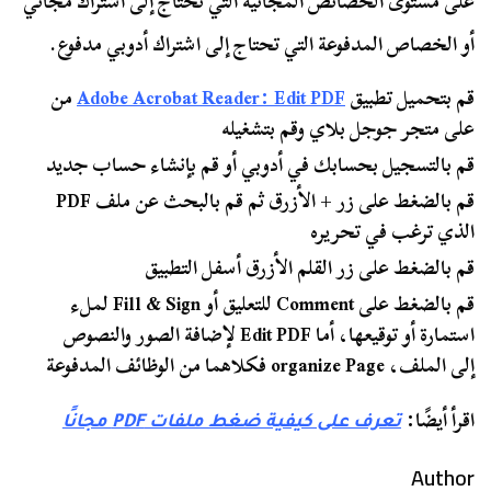
على مستوى الخصائص المجانية التي تحتاج إلى اشتراك مجاني
أو الخصاص المدفوعة التي تحتاج إلى اشتراك أدوبي مدفوع.
قم بتحميل تطبيق
Adobe Acrobat Reader: Edit PDF
من
على متجر جوجل بلاي وقم بتشغيله
قم بالتسجيل بحسابك في أدوبي أو قم بإنشاء حساب جديد
قم بالضغط على زر + الأزرق ثم قم بالبحث عن ملف PDF
الذي ترغب في تحريره
قم بالضغط على زر القلم الأزرق أسفل التطبيق
قم بالضغط على Comment للتعليق أو Fill & Sign لملء
استمارة أو توقيعها، أما Edit PDF لإضافة الصور والنصوص
إلى الملف، organize Page فكلاهما من الوظائف المدفوعة
اقرأ أيضًا:
تعرف على كيفية ضغط ملفات PDF مجانًا
Author