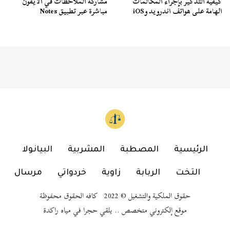
كيفية التذكير بإجراء المكالمات
مشاركة الملاحظات في الايفون
الهامة على هواتف اندرويد وiOS
مباشرة عبر تطبيق Notes
الرئيسية
المصطبة
المشربية
البيانولا
التخت
الربابة
زاوية
خردواتي
مرسال
حقوق الملكية والتشغيل © 2022 كافه الحقوق محفوظة
موقع إلكتروني متخصص .. يلقي حجرا في مياه راكدة