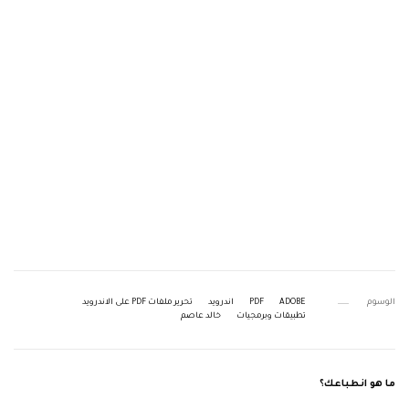
الوسوم
ADOBE
PDF
اندرويد
تحرير ملفات PDF على الاندرويد
تطبيقات وبرمجيات
خالد عاصم
ما هو انطباعك؟