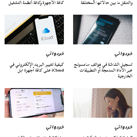
والتنقل ما بين حالاتها المختلفة
كافة الأجهزة وكافة أنظمة التشغيل
خردواتي
خردواتي
تسجيل الشاشة في هواتف سامسونج
كيفية تغيير البريد الإلكتروني في
عبر الأداة المدمجة أو التطبيقات
iCloud على كافة أجهزة ابل
الخارجية
خردواتي
خردواتي