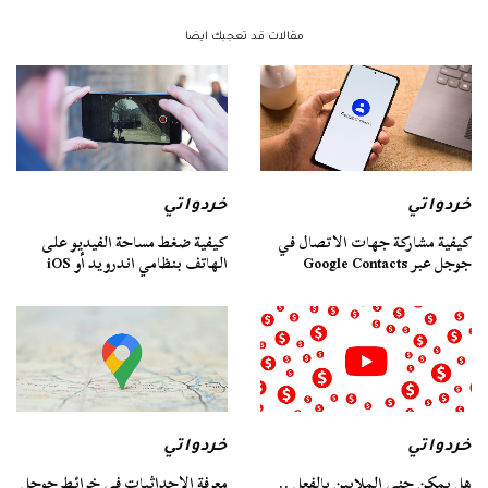
مقالات قد تعجبك ايضا
خردواتي
خردواتي
كيفية مشاركة جهات الاتصال في
كيفية ضغط مساحة الفيديو على
جوجل عبر Google Contacts
الهاتف بنظامي اندرويد أو iOS
خردواتي
خردواتي
هل يمكن جني الملايين بالفعل ..
معرفة الإحداثيات في خرائط جوجل