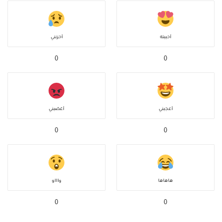
أحببته
أحزنني
0
0
أعجبني
أغضبني
0
0
هاهاها
واااو
0
0