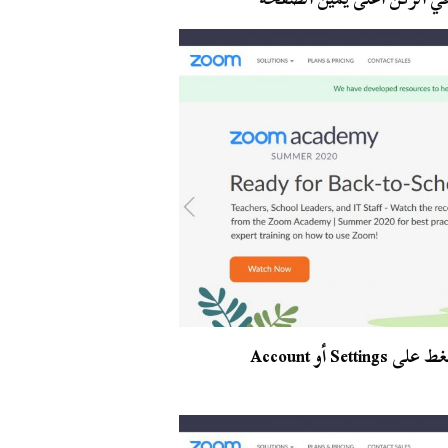
في القائمة على اليسار وأسفل تبويب Personal قم بالضغط على Settings أو Account