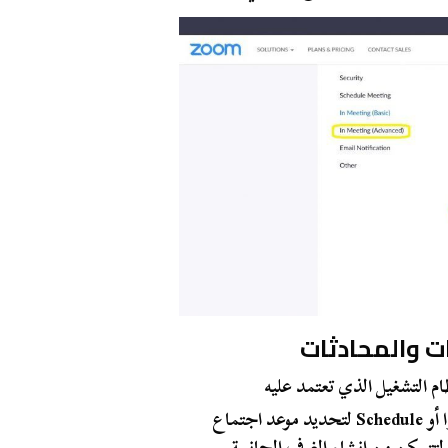
ت والمحادثات
قم بالاختيار ما بين New Meetings لإطلاق اجتماع فورًا أو Schedule لتحديد موعد اجتماع
تتمكن من إنشاء الغرف الجانبية