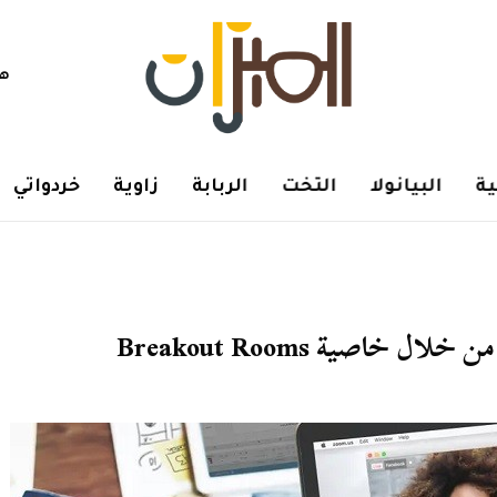
هم
ة
البيانولا
التخت
الربابة
زاوية
خردواتي