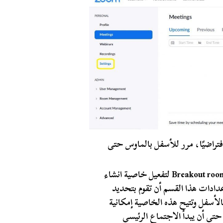
من الموقع افتراضيًا، مرر للأسفل بالماوس حتى
أسفل هذا القسم قم بالضغط على المحوّل بجوار كلمة Breakout room لتفعيل خاصية انشاء
ا من خلال إعدادات هذا القسم أن تقوم بتحديد
لأسفل وتتيح هذه الخاصية إمكانية
تى أن يبدأ الاجتماع الرئيسي