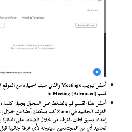
أسفل تبويب Meetings والذي سيتم اختياره 
قسم In Meeting (Advanced)
الغرف الجانبية في Zoom كما يمكنك أيضً
إعداد مسبق لتلك الغرف من خلال الضغط على الدائرة با
تحديد أي من المجتمعين سيتوجه لأي غرفة جانبية قبل ح