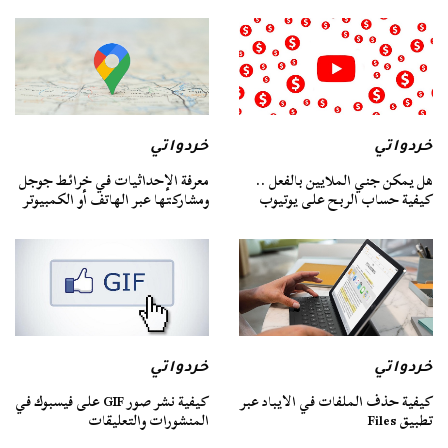
خردواتي
خردواتي
هل يمكن جني الملايين بالفعل ..
معرفة الإحداثيات في خرائط جوجل
كيفية حساب الربح على يوتيوب
ومشاركتها عبر الهاتف أو الكمبيوتر
خردواتي
خردواتي
كيفية حذف الملفات في الايباد عبر
كيفية نشر صور GIF على فيسبوك في
تطبيق Files
المنشورات والتعليقات