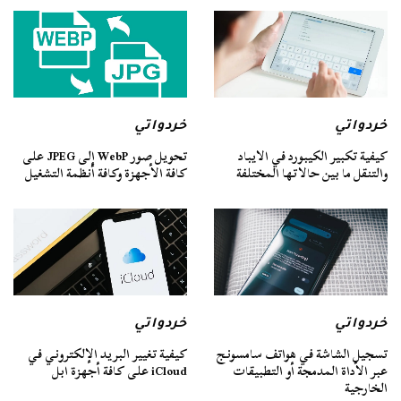
خردواتي
خردواتي
كيفية تكبير الكيبورد في الايباد
تحويل صور WebP إلى JPEG على
والتنقل ما بين حالاتها المختلفة
كافة الأجهزة وكافة أنظمة التشغيل
خردواتي
خردواتي
تسجيل الشاشة في هواتف سامسونج
كيفية تغيير البريد الإلكتروني في
عبر الأداة المدمجة أو التطبيقات
iCloud على كافة أجهزة ابل
الخارجية