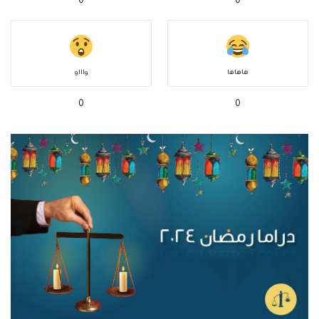
0
0
هاهاها
واااو
0
0