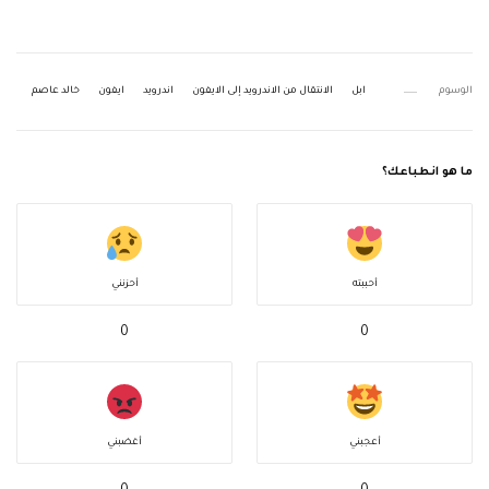
الوسوم
ابل
الانتقال من الاندرويد إلى الايفون
اندرويد
ايفون
خالد عاصم
ما هو انطباعك؟
أحببته
أحزنني
0
0
أعجبني
أغضبني