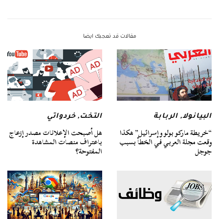
مقالات قد تعجبك ايضا
البيانولا
,
الربابة
التخت
,
خردواتي
“خريطة ماركو بولو وإسرائيل” هكذا
هل أصبحت الإعلانات مصدر إزعاج
وقعت مجلة العربي في الخطأ بسبب
باعتراف منصات المشاهدة
جوجل
المفتوحة؟