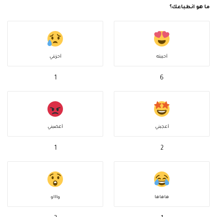
ما هو انطباعك؟
أحببته
أحزنني
1
6
أعجبني
أغضبني
1
2
هاهاها
واااو