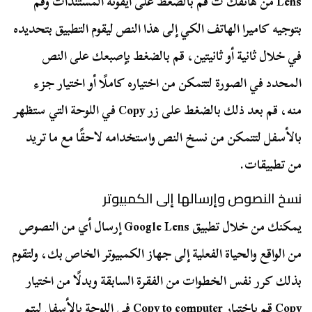
Lens من هاتفك ث قم بالضغط على أيقونة المستندات وقم
بتوجيه كاميرا الهاتف الكي إلى هذا النص ليقوم التطبيق بتحديده
في خلال ثانية أو ثانيتين، قم بالضغط بإصبعك على النص
المحدد في الصورة لتتمكن من اختياره كاملًا أو اختيار جزء
منه، قم بعد ذلك بالضغط على زر Copy في اللوحة التي ستظهر
بالأسفل لتتمكن من نسخ النص واستخدامه لاحقًا مع ما تريد
من تطبيقات.
نسخ النصوص وإرسالها إلى الكمبيوتر
يمكنك من خلال تطبيق Google Lens إرسال أي من النصوص
من الواقع والحياة الفعلية إلى جهاز الكمبيوتر الخاص بك، ولتقوم
بذلك كرر نفس الخطوات من الفقرة السابقة وبدلًا من اختيار
Copy قم باختيار Copy to computer في اللوحة بالأسفل ليتم