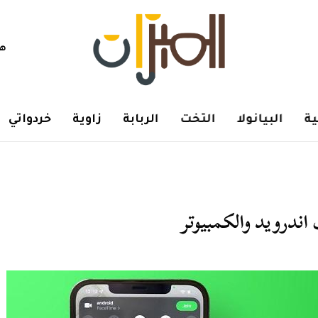
هم
ة
البيانولا
التخت
الربابة
زاوية
خردواتي