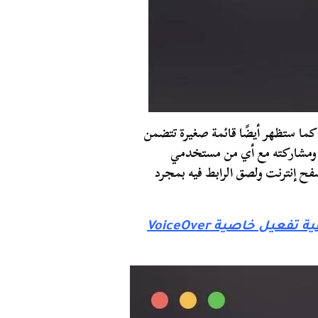
 كما ستظهر أيضًا قائمة صغيرة تتضمن
 ومشاركته مع أي من مستخدمي
فح إنترنت ولصق الرابط فيه بمجرد
قراءة الشاشة في الايفون .. كيفية تفعيل خاصية VoiceOver