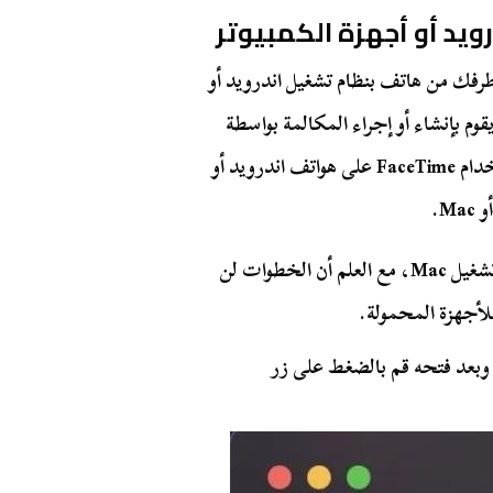
طرفك من هاتف بنظام تشغيل اندرويد أو
وم بإنشاء أو إجراء المكالمة بواسطة
طرف آخر يمتلك هاتف ايفون أو جهاز ماك، إذًا فإن استخدام FaceTime على هواتف اندرويد أو
وفي الخطوات التالية سنعتمد على جهاز كمبيوتر بنظام تشغيل Mac، مع العلم أن الخطوات لن
 فتح FaceTime على جهازك، وبعد فتحه قم بالضغط على زر