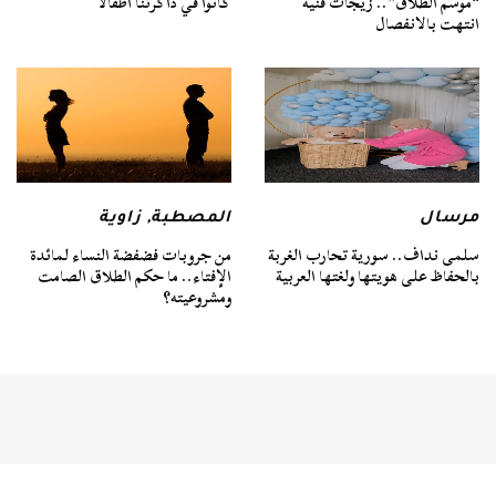
“موسم الطلاق”.. زيجات فنية
كانوا في ذاكرتنا أطفالًا
انتهت بالانفصال
مرسال
المصطبة
,
زاوية
سلمى نداف.. سورية تحارب الغربة
من جروبات فضفضة النساء لمائدة
بالحفاظ على هويتها ولغتها العربية
الإفتاء.. ما حكم الطلاق الصامت
ومشروعيته؟