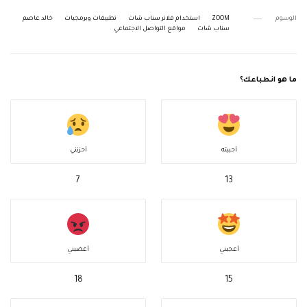
الوسوم
ZOOM
استخدام فلاتر سناب شات
تطبيقات وبرمجيات
خالد عاصم
سناب شات
مواقع التواصل الاجتماعي
ما هو انطباعك؟
أحببته
أحزنني
7
13
أعجبني
أغضبني
18
15