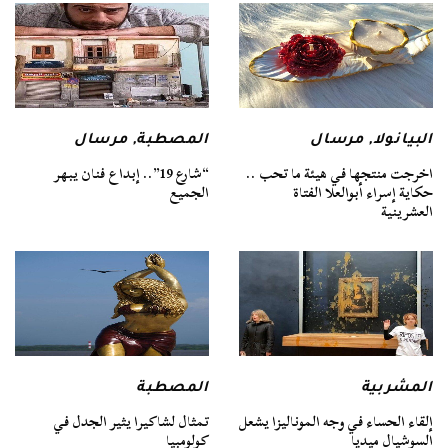
البيانولا
,
مرسال
المصطبة
,
مرسال
اخرجت منتجها في هيئة ما تحب ..
“شارع 19”.. إبداع فنان يبهر
حكاية إسراء أبوالعلا الفتاة
الجميع
العشرينية
المشربية
المصطبة
إلقاء الحساء في وجه الموناليزا يشعل
تمثال لشاكيرا يثير الجدل في
السوشيال ميديا
كولومبيا