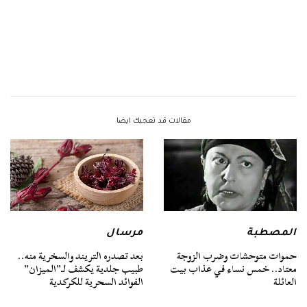
مقالات قد تعجبك ايضا
المصطبة
مرسال
حموات متوحشات وضرب الزوجة
بعد تصدره التريند والسخرية منه..
معتاد.. خمس نساء في عذاب بيت
طبيب جلدية يكشف لـ”الميزان”
العائلة
الفوائد السحرية للكركدية