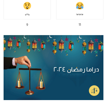
هاهاها
واااو
9
11