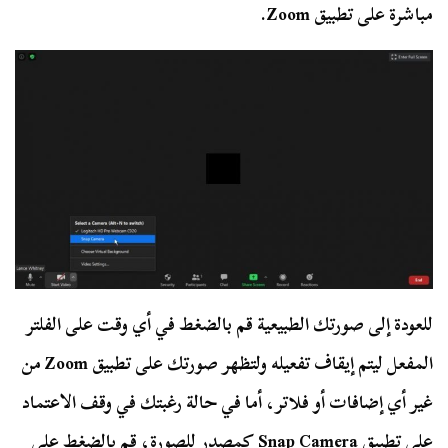
مباشرة على تطبيق Zoom.
للعودة إلى صورتك الطبيعية قم بالضغط في أي وقت على الفلتر
المفعل ليتم إيقاف تفعيله ولتظهر صورتك على تطبيق Zoom من
غير أي إضافات أو فلاتر، أما في حالة رغبتك في وقف الاعتماد
على تطبيق Snap Camera كمصدر للصورة، قم بالضغط على