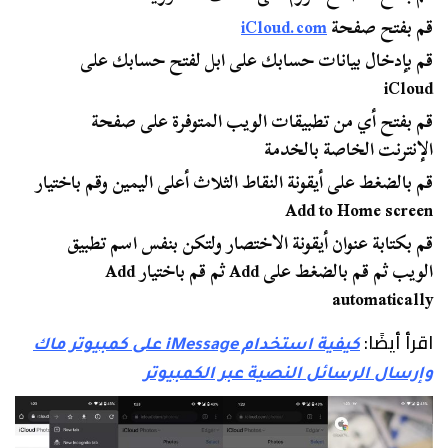
قم بفتح صفحة
iCloud.com
قم بإدخال بيانات حسابك على ابل لفتح حسابك على
iCloud
قم بفتح أي من تطبيقات الويب المتوفرة على صفحة
الإنترنت الخاصة بالخدمة
قم بالضغط على أيقونة النقاط الثلاث أعلى اليمين وقم باختيار
Add to Home screen
قم بكتابة عنوان أيقونة الاختصار ولتكن بنفس اسم تطبيق
الويب ثم قم بالضغط على Add ثم قم باختيار Add
automatically
اقرأ أيضًا:
كيفية استخدام iMessage على كمبيوتر ماك
وإرسال الرسائل النصية عبر الكمبيوتر