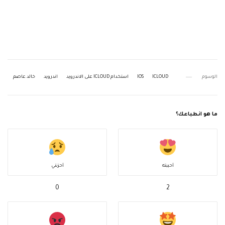
الوسوم
ICLOUD
IOS
استخدام ICLOUD على الاندرويد
اندرويد
خالد عاصم
ما هو انطباعك؟
أحببته
أحزنني
0
2