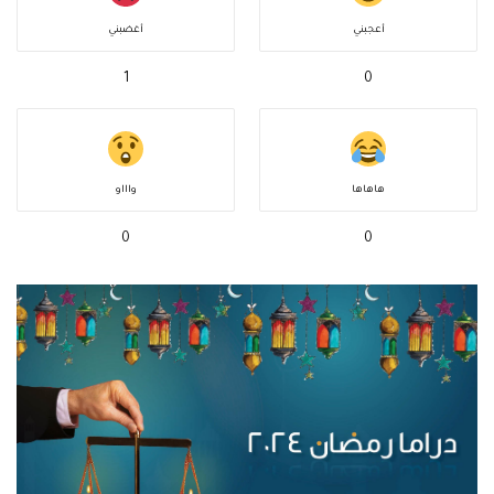
أعجبني
أغضبني
1
0
هاهاها
واااو
0
0