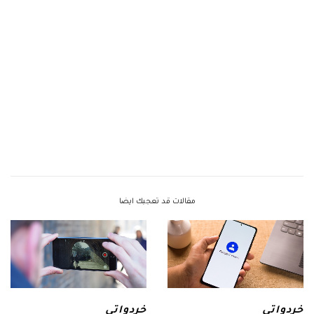
مقالات قد تعجبك ايضا
خردواتي
خردواتي