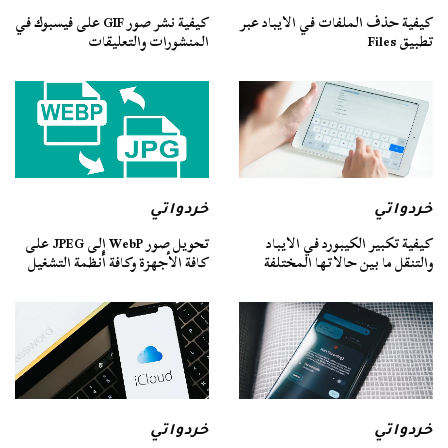
كيفية حذف الملفات في الايباد عبر
كيفية نشر صور GIF على فيسبوك في
تطبيق Files
المنشورات والتعليقات
خردواتي
خردواتي
كيفية تكبير الكيبورد في الايباد
تحويل صور WebP إلى JPEG على
والتنقل ما بين حالاتها المختلفة
كافة الأجهزة وكافة أنظمة التشغيل
خردواتي
خردواتي