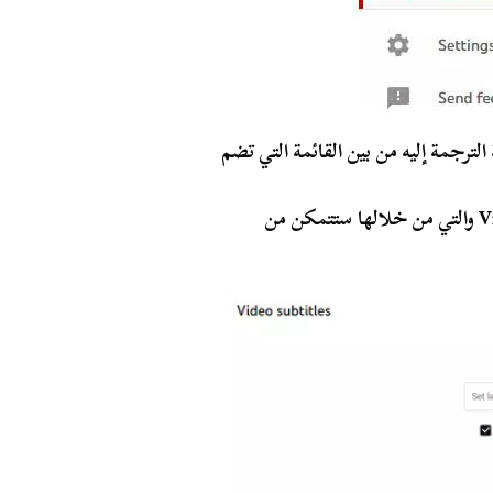
ترجمة إليه من بين القائمة التي تضم
بمجرد اختيار الفيديو ستظهر لك صفحة Video subtitles والتي من خلالها ستتمكن من