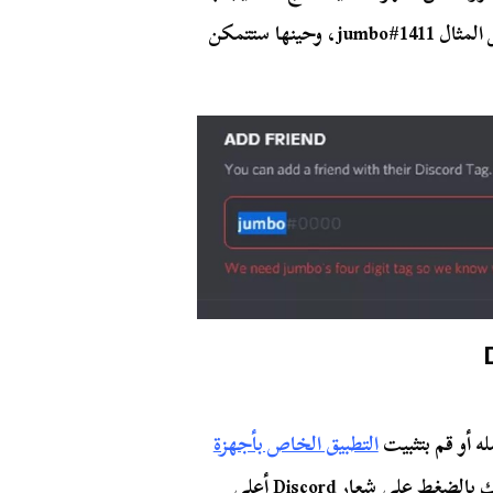
البحث بإضافة الرمز الرقمي إلى الاسم ليصبح على سبيل المثال jumbo#1411، وحينها ستتمكن
التطبيق الخاص بأجهزة
لو لم تكن قد قمت بتثبيته من قبل، قم بعد ذلك بالضغط على شعار Discord أعلى