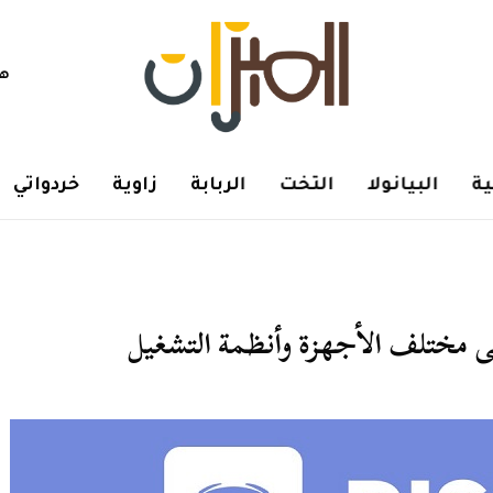
هم
ة
البيانولا
التخت
الربابة
زاوية
خردواتي