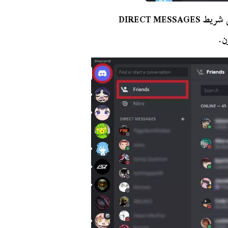
من القائمة التي ستظهر، قم بالضغط على Friends أعلى شريط DIRECT MESSAGES