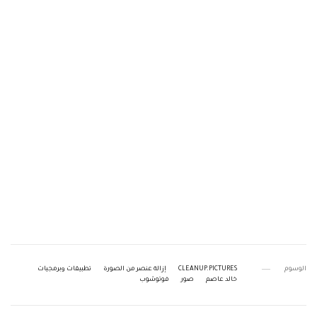
الوسوم
CLEANUP.PICTURES
إزالة عنصر من الصورة
تطبيقات وبرمجيات
خالد عاصم
صور
فوتوشوب