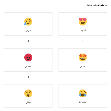
ما هو انطباعك؟
أحببته
أحزنني
1
1
أعجبني
أغضبني
1
1
هاهاها
واااو