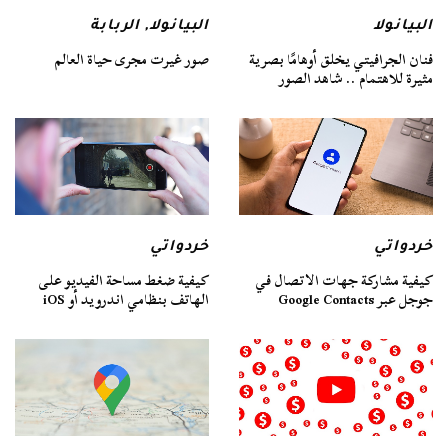
البيانولا
البيانولا
,
الربابة
فنان الجرافيتي يخلق أوهامًا بصرية
صور غيرت مجرى حياة العالم
مثيرة للاهتمام .. شاهد الصور
خردواتي
خردواتي
كيفية مشاركة جهات الاتصال في
كيفية ضغط مساحة الفيديو على
جوجل عبر Google Contacts
الهاتف بنظامي اندرويد أو iOS