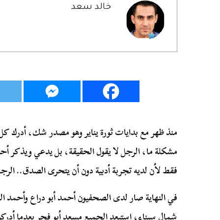
خالد سعد
منذ ظهر مع بدايات ثورة يناير وهو مصدر شك، أدرك كل
مشكلة ما، الرجل لا يقول الحقيقة، بل يدعي ويذكر أحد
فقط لأن لديه تجربة أدبية دون أن يتحرى الصدق.. الر
في النهاية صار لدى الصحفيون أحمد أبو دراع وأحمد ال
شمال سيناء، استبعد الجميع مسعد أبو فجر بعدما أدركوا