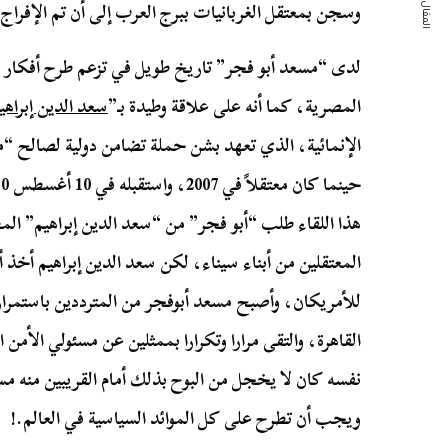
المقال التالي
وسجن بمعتقل الغربانيات ببرج العرب إلى أن تم الإفراج عنه في 13 يو
لدى “مسعد أبو فجر” تاريخ طويل في تزعم طرح أفكار مل
المصرية، كما أنه على علاقة وطيدة بـ”
سعد الدين إبراهي
الإنمائية، الذي تعهد بشن حملة تضامن دولية لصالح “مس
هذا اللقاء طلب “أبو فجر” من “سعد الدين إبراهيم” المط
المعتقلين من أبناء سيناء، لكن سعد الدين إبراهيم أخذ 
للأمريكان، وأصبح مسعد أبوفجر من المترددين باستمرار
القاهرة، والتقى مرارا وتكرارا بممثلين عن مسئولي الأمن
نفسه كان لا يخجل من البوح بذلك أمام القريبين منه مس
ويجب أن تطرح على كل الموائد السياسية في العالم.!