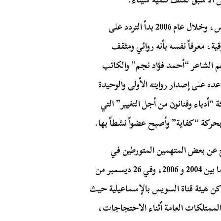
انتقل “أبو فجر” إلى الإسماعيلية وعمل بهيئة قناة السويس، وخلال عام 2006 بدأ التردد على
قية، معرفاً نفسه بأنه روائي ومثقف
هم الشاعر “أحمد فؤاد نجم” والكاتب
على إصدار روايته الأولى والوحيدة
“أدباء وفنانون من أجل التغيير” التي
حركة “كفاية” وأصبح عضواً نشطاً بها.
بالإفراج عن بعض المتهمين المتورطين في
تفجيرات طابا وشرم الشيخ ودهب التي وقعت في الفترة ما بين 2004 و 2006، وفي 26 ديسمبر من
كن هيئة قناة السويس بالإسماعيلية حيث
لممتلكات العامة أثناء الاحتجاجات،