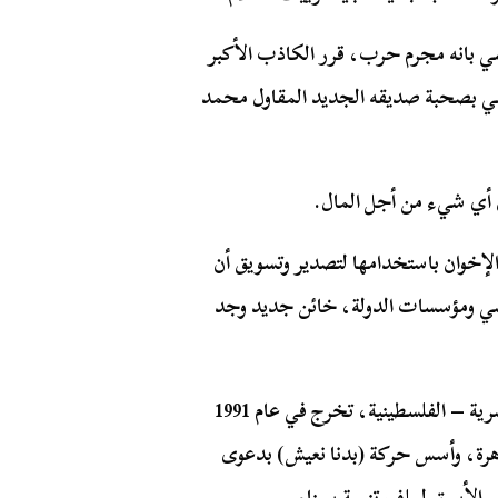
سي بانه مجرم حرب، قرر الكاذب الأكبر
نسي بصحبة صديقه الجديد المقاول محمد
ن أي شيء من أجل المال.
الإخوان باستخدامها لتصدير وتسويق أن
اسي ومؤسسات الدولة، خائن جديد وجد
هو أحد أبناء قبيلة الرميلات المتمركزة على الحدود المصرية – الفلسطينية، تخرج في عام 1991
اهرة، وأسس حركة (بدنا نعيش) بدعوى
يس الأسبق لملف تنمية سيناء.