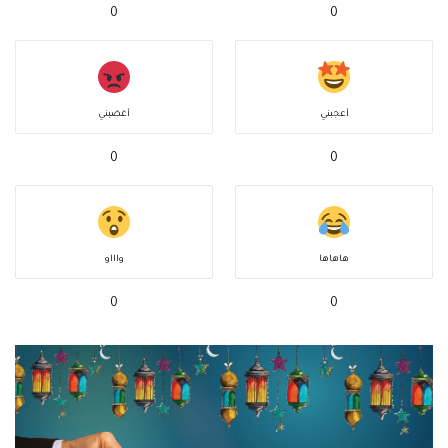
0
0
أعجبني
أغضبني
0
0
هاهاها
واااو
0
0