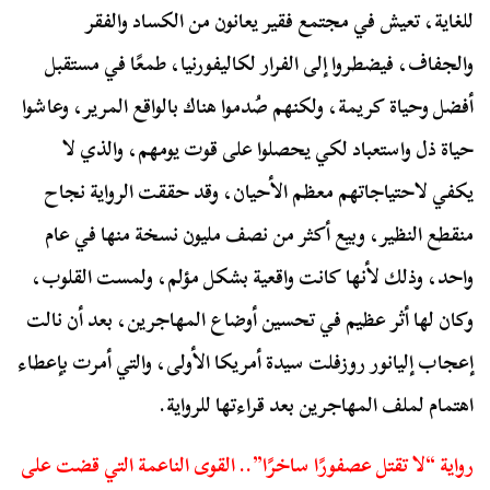
للغاية، تعيش في مجتمع فقير يعانون من الكساد والفقر
والجفاف، فيضطروا إلى الفرار لكاليفورنيا، طمعًا في مستقبل
أفضل وحياة كريمة، ولكنهم صُدموا هناك بالواقع المرير، وعاشوا
حياة ذل واستعباد لكي يحصلوا على قوت يومهم، والذي لا
يكفي لاحتياجاتهم معظم الأحيان، وقد حققت الرواية نجاح
منقطع النظير، وبيع أكثر من نصف مليون نسخة منها في عام
واحد، وذلك لأنها كانت واقعية بشكل مؤلم، ولمست القلوب،
وكان لها أثر عظيم في تحسين أوضاع المهاجرين، بعد أن نالت
إعجاب إليانور روزفلت سيدة أمريكا الأولى، والتي أمرت بإعطاء
اهتمام لملف المهاجرين بعد قراءتها للرواية.
رواية “لا تقتل عصفورًا ساخرًا”.. القوى الناعمة التي قضت على