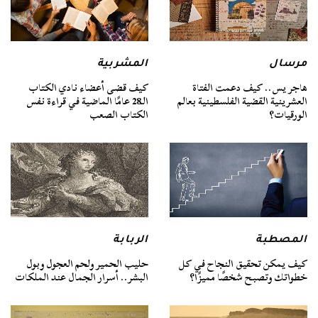
مرسال
المشربية
هاجر يس.. كيف دعمت الفتاة
كيف قضى أعضاء نادي الكتاب
العشرينية القضية الفلسطينية بعالم
الـ28 عامًا الماضية في قراءة نفس
الورقيات؟
الكتاب الصعب
المصطبة
الربابة
كيف يمكن تحقيق النجاح في كل
حليب الحمير ولحم العجول وبول
خطواتك وتصبح شخصًا مميزًا؟
البشر.. أسرار الجمال عند الملكات