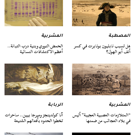
المصطبة
المشربية
هل تسبب نابليون بونابرت في كسر
الحمض النووي وبنية درب التبانة..
أنف أبو الهول؟
أعظم الاكتشافات النسائية
المشربية
الربابة
“المتلازمات العصبية العجيبة” أليس
آنا كولدينجز وميرجا بيين.. ساحرات
في بلاد العجائب من ضمنها
تخطوا الحدود بأفعالهم الشنيعة