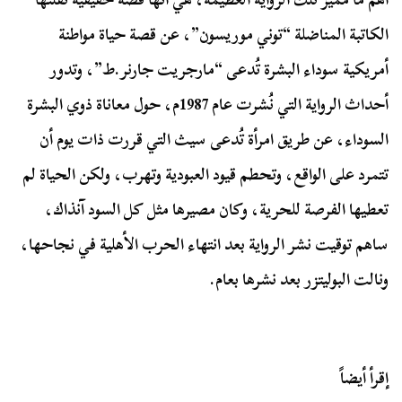
الكاتبة المناضلة “توني موريسون”، عن قصة حياة مواطنة
أمريكية سوداء البشرة تُدعى “مارجريت جارنر.ط”، وتدور
أحداث الرواية التي نُشرت عام 1987م، حول معاناة ذوي البشرة
السوداء، عن طريق امرأة تُدعى سيث التي قررت ذات يوم أن
تتمرد على الواقع، وتحطم قيود العبودية وتهرب، ولكن الحياة لم
تعطيها الفرصة للحرية، وكان مصيرها مثل كل السود آنذاك،
ساهم توقيت نشر الرواية بعد انتهاء الحرب الأهلية في نجاحها،
ونالت البوليتزر بعد نشرها بعام.
إقرأ أيضاً