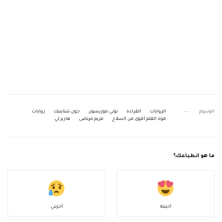
الوسوم
الروايات
القراءة
توني موريسون
جون شتاينبك
روايات
قوة القلم أقوى من السلاح
مريم مرتضى
هاربر لي
ما هو انطباعك؟
أحببته
أحزنني