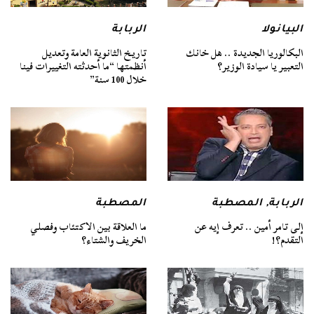
البيانولا
الربابة
البكالوريا الجديدة .. هل خانك
تاريخ الثانوية العامة وتعديل
التعبير يا سيادة الوزير؟
أنظمتها “ما أحدثته التغييرات فينا
خلال 100 سنة”
الربابة
,
المصطبة
المصطبة
إلى تامر أمين .. تعرف إيه عن
ما العلاقة بين الاكتئاب وفصلي
التقدم؟!
الخريف والشتاء؟