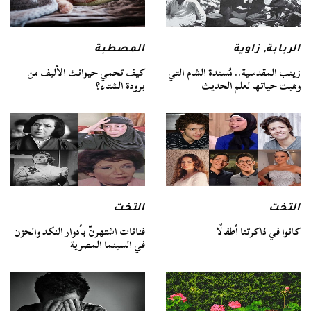
الربابة
,
زاوية
المصطبة
زينب المقدسية.. مُسندة الشام التي
كيف تحمي حيوانك الأليف من
وهبت حياتها لعلم الحديث
برودة الشتاء؟
التخت
التخت
كانوا في ذاكرتنا أطفالًا
فنانات اشتهرنّ بأدوار النكد والحزن
في السينما المصرية