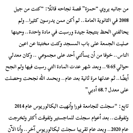
من جانبه يروي “حمزة” قصة نجاحه قائلًا: “كنت من جيل
2008 في الثانوية العامة.. لم أكن ممن يدرسون كثيرا.. ولم
يحالفني الحظ بنتيجة جيدة ورسبت في مادة واحدة.. وحينها
صليت الجمعة على باب المسجد وكنت مختبئا عن اعين
الناس.. خوفا من أن يسألني أحد على مجموعي .. وكان معدلي
حوالي 65%.. وبعد شهر عدت المادة التي رسبت فيها ولم انجح
أيضًا.. ثم عدتها مرة ثانية بعد عام.. وبحمد الله نجحت وحصلت
على معدل 68.7 أدبي”
تابع: “سجلت للجامعة فورا وأنهيت البكالوريوس عام 2014
وتفوقت.. بعد أعوام سجلت للماجستير وتفوقت أكثر وتخرجت
عام 2020.. وبعد عام تقريبا سجلت لبكالوريوس آخر.. وأنا الآن