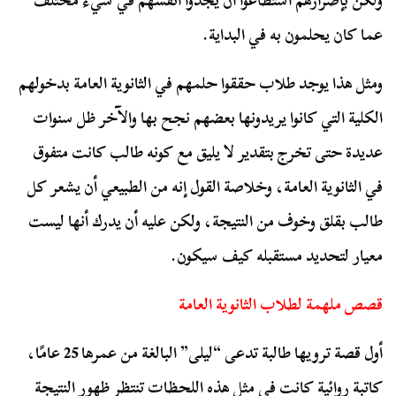
ولكن بإصرارهم استطاعوا أن يجدوا أنفسهم في شيء مختلف
عما كان يحلمون به في البداية.
ومثل هذا يوجد طلاب حققوا حلمهم في الثانوية العامة بدخولهم
الكلية التي كانوا يريدونها بعضهم نجح بها والآخر ظل سنوات
عديدة حتى تخرج بتقدير لا يليق مع كونه طالب كانت متفوق
في الثانوية العامة، وخلاصة القول إنه من الطبيعي أن يشعر كل
طالب بقلق وخوف من النتيجة، ولكن عليه أن يدرك أنها ليست
معيار لتحديد مستقبله كيف سيكون.
قصص ملهمة لطلاب الثانوية العامة
أول قصة ترويها طالبة تدعى “ليلى” البالغة من عمرها 25 عامًا،
كاتبة روائية كانت في مثل هذه اللحظات تنتظر ظهور النتيجة