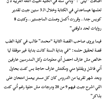
أضافت “ليلى”: “وتاني سنة في الكلية حبيت اللغة العربية لأن
تعلمها هيساعدني في الكتابة وخلال الـ 3 سنين جبت تقدير
كويس جدا.. وقررت أكمل وعملت الماجستير.. وكتبت 8
روايات لحد دلوقتي”
فيما يروى صاحب القصة الثانية “محمد” طالب في كلية الطب
قصة تحقيق حلمه: “في بداية السنة كانت بداية غير موفقة ليا
خالص مش عارف احصل أي معلومات وكل المدرسين عارفين
أني فاشل ويقللوا مني ومكنتش عارف حاجة بس كنت بحاول
وبعد شهر تقريبا من الدروس كان كل مستر بيعمل امتحان على
اللي اشرح جبت فيهم 9 من 20 ودرجات مش حلوة رغم أني كنت
بذاكر”