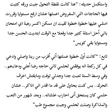
واستكمل حديثه: “هنا كانت نقطة التحول جبت ورقه كتبت
فيها الحاجات اللي المفروض اعملها عشان ارفع مستوايا وقررت
امشي عليها خطوة خطوة لقيت ان ممكن اكسر رهبة اي امتحان
باني أحل اسئلة كتير جدا وفعلا مع الوقت ابتديت اتحسن جدا
ومستوايا بقي كويس”
تابع: “كانت أول خطوة عملتها أني أقرب من ربنا واصلي وادعي
في كل ركعة انه يوفقني لحلمي تاني حاجه رضا أهلي ودعاءهم..
وفي وسط السنة تعبت جدا وجدتي توفت ومابقتش اعرف
اتحرك.. بس كنت بحاول على قد ما اقدر اني اذاكر.. عشان
حلمي كان يستحق أنى احارب علشانه.. وبعد شهور من التعب
والمذاكرة وصلت لحلمي وجبت مجموع طب”