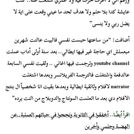
ورغم اني لا اعرف حرف فيه ولا عمري سمعت عنه.. كنت
عايشة كدا بلا حلم ولا هدف لحد ما عيني وقعت على اية لا
يضل ربي ولا ينسى”
أضافت: “من ساعتها حبست نفسي فالبيت عالنت شهرين
مبعملش اي حاجة غير فيها ايطالي.. بعد سنة أولى أداب عملت
youtube channel وترجمت فيها اغاني .. ولقيت نفسي السابعة
عالدفعة واشتغلت فالترجمة الفريلانسر وبعدها اشتغلت
narrator لافلام وثائقية ايطالية وبعدها بقيت انا شخصياً ال بنتج
الافلام دي بعد ما اتعلمت المونتاج والدوبلاج من النت برده”
اقرأ أيضًا..
أخفقوا في الثانوية ونجحوا في حياتهم العملية..عن
الهضبة وحلمي وأخرين