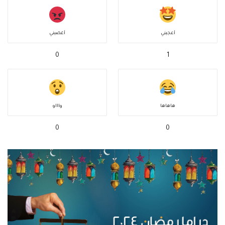
أعجبني
أغضبني
0
1
هاهاها
واااو
0
0