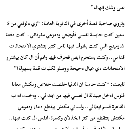
على وشك إنهائه”
وتروي صاحبة قصة أخرى في الثانوية العامة: “زي دلوقتي من 5
سنين كنت حابسة نفسي فأوضتي ودموعي مغرقاني.. كنت دفعة
شاومينج اللي كنت بشوف فيها ناس كتير بتشتري الامتحانات
قدامي.. وكنت بستحرم ابص فحرف فيها رغم أن ال كان بيشترو
الامتحانات دي عيال دحيحة ووصلو لكليات قمة بسهولة!”
تابعت: “كنت حاسة ان الدنيا خلصت خلاص ومكنش معانا
فلوس ادخل صيدلة ال نفسي فيها من ابتدائي.. ودخلت اداب
القاهرة قسم ايطالي.. ولساني مكنش بيقطع دعاء ودموعي
مكنتش بتتقطع من كتر الخذلان وكسرة النفس ال كنت فيها..