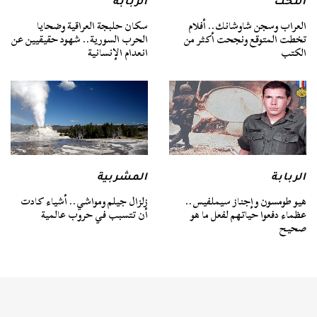
التخت
الربابة
العراب وسجن شاوشانك.. أفلام
سكان حلبجة العراقية وضحايا
تخطت المتوقع ونجحت أكثر من
الحرب السورية.. شهود حقيقيين عن
الكتب
انعدام الإنسانية
الربابة
المشربية
هيو طومسون وإجناز سيملفيس..
زلزال جيلم ومواشي.. أشياء كادت
عظماء دفعوا حياتهم لفعل ما هو
أن تتسبب في حروب عالمية
صحيح