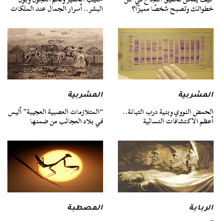
خطواتك وتصبح شخصًا مميزًا؟
البشر.. أسرار الجمال عند الملكات
المشربية
المشربية
الحمض النووي وبنية درب التبانة..
“المتلازمات العصبية العجيبة” أليس
أعظم الاكتشافات النسائية
في بلاد العجائب من ضمنها
الربابة
المصطبة