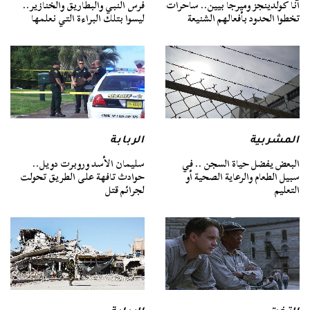
آنا كولدينجز وميرجا بيين.. ساحرات
فرس النبي والبطاريق والخنازير..
تخطوا الحدود بأفعالهم الشنيعة
ليسوا بتلك البراءة التي نعلمها
المشربية
الربابة
البعض يفضل حياة السجن .. في
سليمان الأسد وروبرت دويل..
سبيل الطعام والرعاية الصحية أو
حوادث تافهة على الطريق تحولت
التعليم
لجرائم قتل