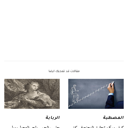
مقالات قد تعجبك ايضا
المصطبة
الربابة
كيف يمكن تحقيق النجاح في كل
حليب الحمير ولحم العجول وبول