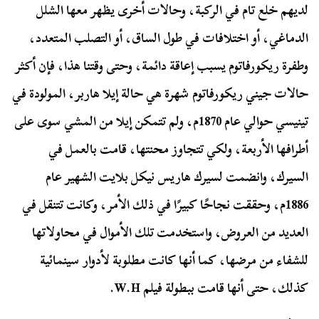
لديهم خلع تام في الركبة، وحالات أخرى يظهر معها الشلل
الدماغي، أو اختلافات في طول الساق، أو التصلب المتعدد،
وطفرة ريكورفاتوم يسبب إعاقة دائمة، وحتى وقتنا هذا، فإن أكثر
حالات جيني ريكورفاتوم شهرة هي حالة إيلا هاربر، المولودة في
تينيسي حوالي عام 1870م، ولم تتمكن إيلا من المشي سوى على
أطرافها الأربعة، ولكي تتجاوز محنتها، قامت بالعمل في
السيرك، وانضمت لسيرك هاريس نيكل بلايت الشهير عام
1886م، وحققت نجاحًا كبيرًا في ذلك الأمر، وكانت تتنقل في
العديد من العروض، واستخدمت تلك الأموال في محاولاتها
للشفاء من مرضها، كما أنها كانت مطلوبة لأدوار سينمائية
كذلك، حتى أنها قامت ببطولة فيلم W.H.