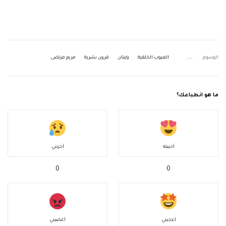
الوسوم
العيوب الخلقية
ركبتان
قرون بشرية
مريم مرتضى
ما هو انطباعك؟
أحببته
أحزنني
0
0
أعجبني
أغضبني