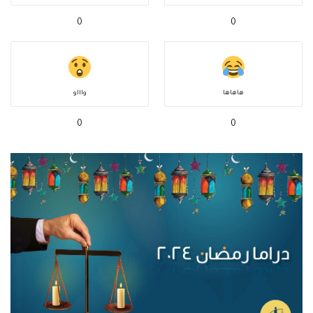
0
0
هاهاها
واااو
0
0