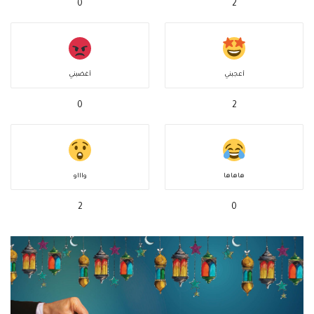
0
2
أعجبني
أغضبني
0
2
هاهاها
واااو
2
0