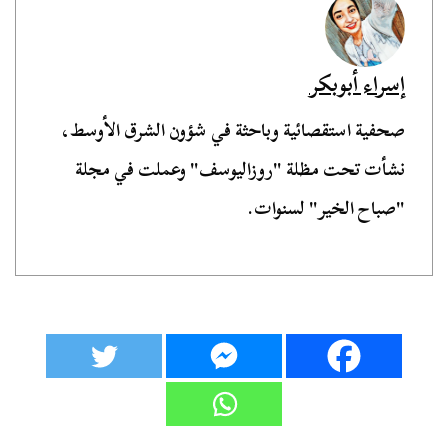
إسراء أبوبكر
صحفية استقصائية وباحثة في شؤون الشرق الأوسط،
نشأت تحت مظلة "روزاليوسف" وعملت في مجلة
"صباح الخير" لسنوات.