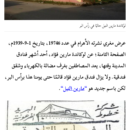
لوكاندة مارين النيل حاليًا في رأس البر
عرض مغري نشرته الأهرام في عدد 19746، بتاريخ 1-9-1939م،
الصفحة الثامنة؛ عن لوكاندة مارين فؤاد، أحد أشهر فنادق
المدينة وقتها، يعد المصاطفين بغرف مضائة بالكهرباء وشقق
فندقية. ولا يزال فندق مارين فؤاد قائمًا حتى يومنا هذا برأس البر،
لكن باسم جديد هو
“
مارين النيل
“
.