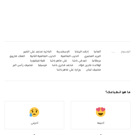
الوسوم
ألمانيا
إجلاء الرعايا
الإسكندرية
الباخرة محمد علي الكبير
البريد المصري
الحرب العالمية
الحرب العالمية الثانية
الملك فاروق
بريطانيا
صدقي باشا
علي ماهر باشا
كلية فيكتوريا
لوكاندة مارين فؤاد
محمد فخري باشا
مرسيليا
مصيف رأس البر
مصيف لبنان
وزارة علي ماهر باشا
ما هو انطباعك؟
أحببته
أحزنني