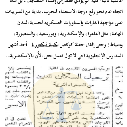
عالمية ثانية-كلية لم يؤدي فقط إلى إفساد المصايف، بل ساد
اتجاه عام نحو رفع درجة الاستعداد للحرب. بداية من التدريبات
على مواجهة الغارات والمناورات العسكرية لحماية المدن
الهامة، مثل القاهرة، والإسكندرية، وبورسعيد، والمنصورة،
ودمياط؛ وحتى إلغاء حفلة كوكتيل
بكلية فيكتوريا
– أحد أشهر
المدارس الإنجليزية التي لا تزال تعمل حتى الأن بالإسكندرية-.