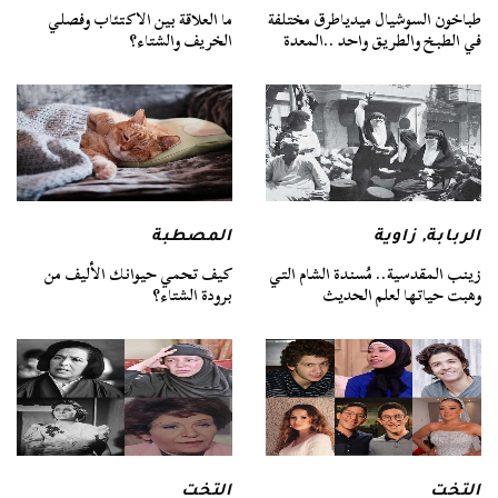
طباخون السوشيال ميدياطرق مختلفة
ما العلاقة بين الاكتئاب وفصلي
في الطبخ والطريق واحد ..المعدة
الخريف والشتاء؟
الربابة
,
زاوية
المصطبة
زينب المقدسية.. مُسندة الشام التي
كيف تحمي حيوانك الأليف من
وهبت حياتها لعلم الحديث
برودة الشتاء؟
التخت
التخت