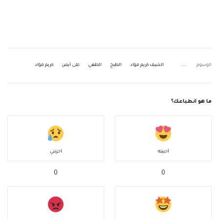
الوسوم
الشيف كريم فؤاد
الطبخ
الطهي
تقى أيمن
كريم فؤاد
ما هو انطباعك؟
أحببته
أحزنني
0
0