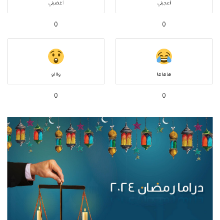
أعجبني
أغضبني
0
0
هاهاها
واااو
0
0