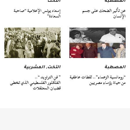
المصطبة
التخت
عن تأثير الضحك على جسم
إسعاد يونس الإعلامية “صاحبة
الإنسان
السعادة”
المصطبة
التخت
,
المشربية
“رومانسية الزعماء”.. لقطات عاطفية
” فن التراويد “..
من حياة رؤساء مصريين
الفلكلور الفلسطيني الذي تخطى
قضبان المعتقلات