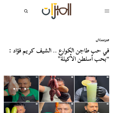
مرسال
في حب طاجن الكوارع .. الشيف كريم فؤاد :
“بحب أسلطن الأكيلة”