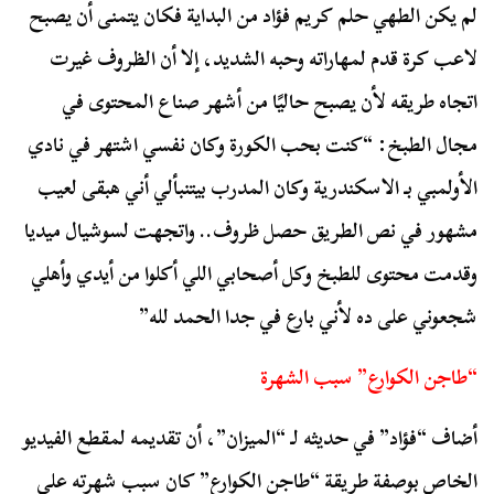
لم يكن الطهي حلم كريم فؤاد من البداية فكان يتمنى أن يصبح
لاعب كرة قدم لمهاراته وحبه الشديد، إلا أن الظروف غيرت
اتجاه طريقه لأن يصبح حاليًا من أشهر صناع المحتوى في
مجال الطبخ: “كنت بحب الكورة وكان نفسي اشتهر في نادي
الأولمبي بـ الاسكندرية وكان المدرب بيتنبألي أني هبقى لعيب
مشهور في نص الطريق حصل ظروف.. واتجهت لسوشيال ميديا
وقدمت محتوى للطبخ وكل أصحابي اللي أكلوا من أيدي وأهلي
شجعوني على ده لأني بارع في جدا الحمد لله”
“طاجن الكوارع” سبب الشهرة
أضاف “فؤاد” في حديثه لـ “الميزان”، أن تقديمه لمقطع الفيديو
الخاص بوصفة طريقة “طاجن الكوارع” كان سبب شهرته على