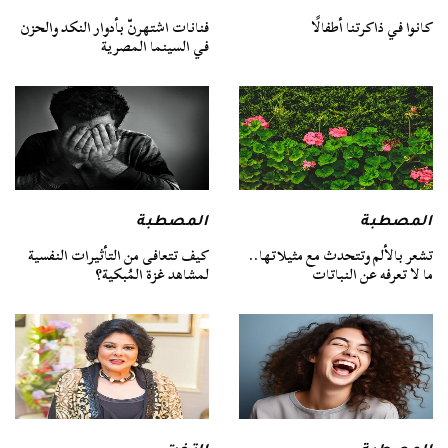
كانوا في ذاكرتنا أطفالًا
فنانات اشتهرنّ بأدوار النكد والحزن
في السينما المصرية
المصطبة
المصطبة
تشعر بالألم وتتحدث مع مثيلاتها..
كيف تتعافى من التأثيرات النفسية
ما لا تعرفه عن النباتات
لمشاهد غزة المُبكية؟