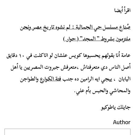
اقرأ أيضا
صُناع مسلسل حي الجمالية : لم نشوه تاريخ مصر ونحن
ملتزمون بشروط ” المجد” ( حوار )
عامة أنا بقولهم يحسبوها كويس علشان لو اتاكلت في ١٠ دقايق
أصل الناس دي متعرفناش ،متعرفش جبروت المصريين يا أهل
اليابان ، ييجي ايه الرامين ده جنب
فتة الكوارع
والطواجن
والمحاشي والحبس بأم علي.
جايلك ياطوكيو
Author