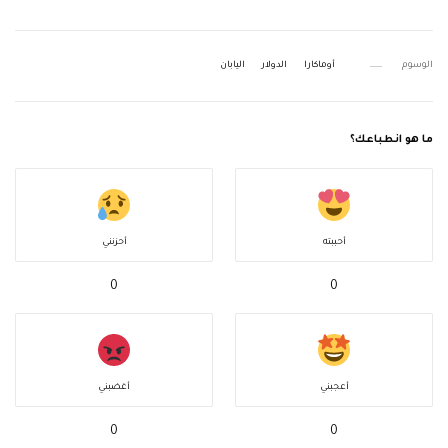
الوسوم
أوماكارا
الدولار
اليابان
ما هو انطباعك؟
أحببته
أحزنني
0
0
أعجبني
أغضبني
0
0