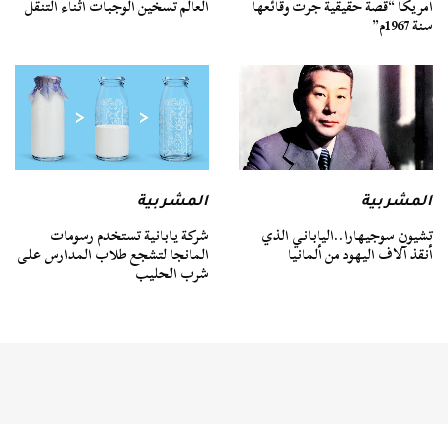
أمريكا “قصة حقيقية جرت وقائعها
العالم تسخين الوجبات أثناء التنقل
سنة 1967م”
المشربية
المشربية
تشيون سوجيهارا..الياباني الذي
شركة يابانية تستخدم رسومات
أنقذ آلاف اليهود من ألمانيا
المانجا لتشجع طلاب المدارس على
شرب الحليب