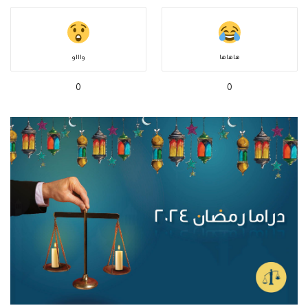
هاهاها
واااو
0
0