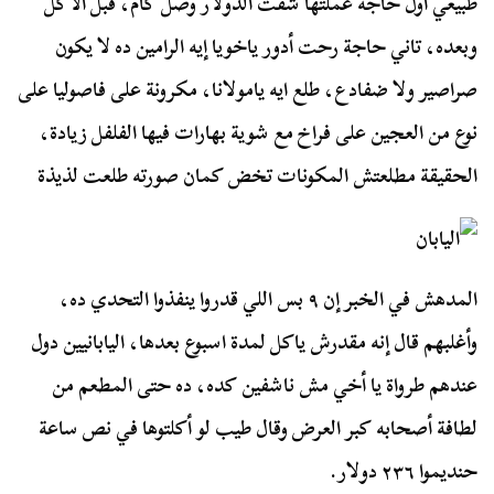
طبيعي أول حاجة عملتها شفت الدولار وصل كام، قبل الأكل
وبعده، تاني حاجة رحت أدور ياخويا إيه الرامين ده لا يكون
صراصير ولا ضفادع، طلع ايه يامولانا، مكرونة على فاصوليا على
نوع من العجين على فراخ مع شوية بهارات فيها الفلفل زيادة،
الحقيقة مطلعتش المكونات تخض كمان صورته طلعت لذيذة
المدهش في الخبر إن ٩ بس اللي قدروا ينفذوا التحدي ده،
وأغلبهم قال إنه مقدرش ياكل لمدة اسبوع بعدها، اليابانيين دول
عندهم طرواة يا أخي مش ناشفين كده، ده حتى المطعم من
لطافة أصحابه كبر العرض وقال طيب لو أكلتوها في نص ساعة
حنديموا ٢٣٦ دولار.