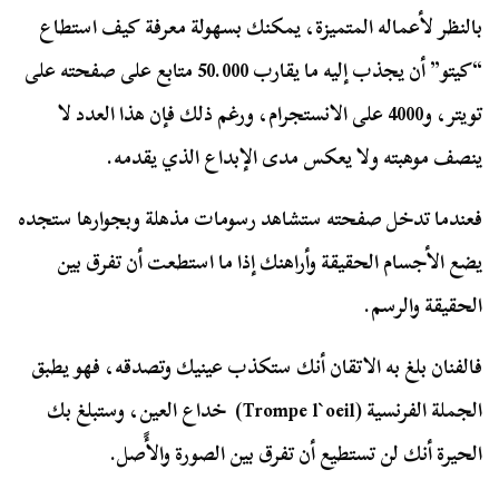
بالنظر لأعماله المتميزة، يمكنك بسهولة معرفة كيف استطاع
“كيتو” أن يجذب إليه ما يقارب 50.000 متابع على صفحته على
تويتر، و4000 على الانستجرام، ورغم ذلك فإن هذا العدد لا
ينصف موهبته ولا يعكس مدى الإبداع الذي يقدمه.
فعندما تدخل صفحته ستشاهد رسومات مذهلة وبجوارها ستجده
يضع الأجسام الحقيقة وأراهنك إذا ما استطعت أن تفرق بين
الحقيقة والرسم.
فالفنان بلغ به الاتقان أنك ستكذب عينيك وتصدقه، فهو يطبق
الجملة الفرنسية (Trompe l`oeil) خداع العين، وستبلغ بك
الحيرة أنك لن تستطيع أن تفرق بين الصورة والأًصل.