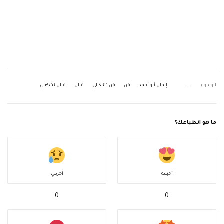
الوسوم
إيمان أبو أحمد
فن
فن تشكيلي
فنان
فنان تشكيلي
ما هو انطباعك؟
أحببته
أحزنني
0
0