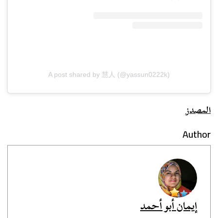
A post shared by 慧人 (@yassun0222k)
المصدز
Author
إيمان أبو أحمد