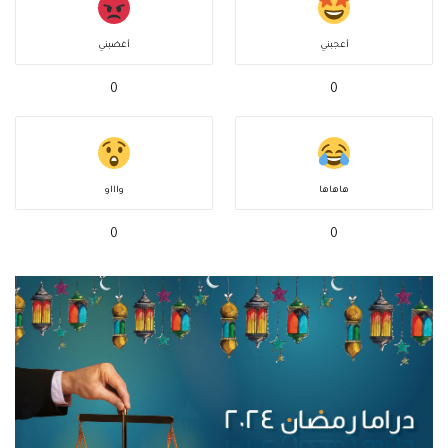
أعجبني
أغضبني
0
0
هاهاها
واااو
0
0