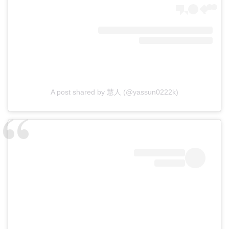
A post shared by 慧人 (@yassun0222k)