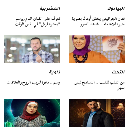
البيانولا
المشربية
فنان الجرافيتي يخلق أوهامًا بصرية
تعرف على الفنان الذي يرسم
مثيرة للاهتمام .. شاهد الصور
“بعشرة فرش” في نفس الوقت
التخت
زاوية
من القلب للقلب .. التسامح ليس
رميم .. دعوة لترميم الروح والعلاقات
سهل