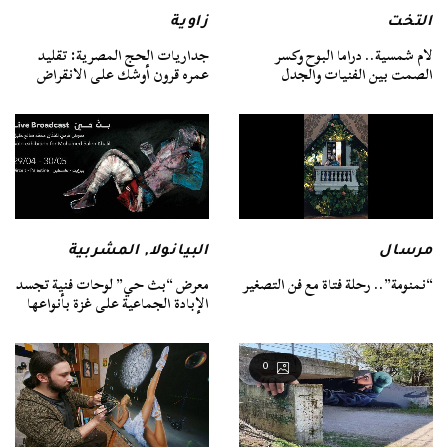
التخت
زاوية
لام شمسية.. دراما البوح وكسر
جداريات الحج المصرية: تقليد
الصمت بين الفنيات والجدل
عمره قرون أوشك على الانقراض
مرسال
البيانولا
,
المشربية
“نمنومة”.. رحلة فتاة مع فن التصغير
معرض “بث حي” لوحات فنية تجسد
الإبادة الجماعية على غزة بأنواعها
0