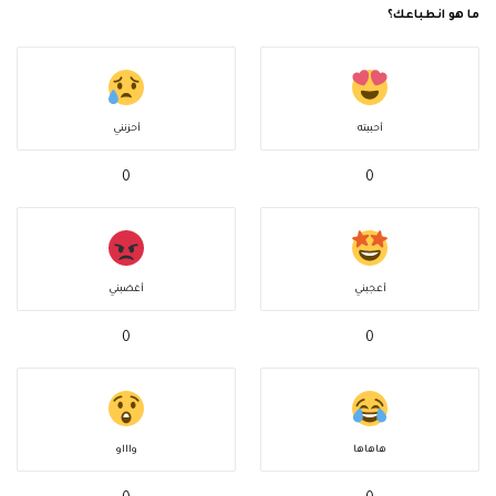
ما هو انطباعك؟
أحببته
أحزنني
0
0
أعجبني
أغضبني
0
0
هاهاها
واااو