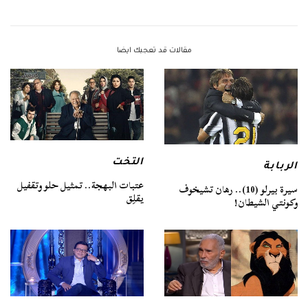
مقالات قد تعجبك ايضا
التخت
الربابة
عتبات البهجة.. تمثيل حلو وتقفيل
سيرة بيرلو (10).. رهان تشيخوف
يقلِق
وكونتي الشيطان!