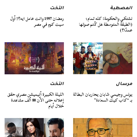
المصطبة
التخت
نشتكي والحكومة: كله تمام؛
رمضان 1997 وانت عامل ايه؟! أول
(الطبقة المتوسطة هل كُتم صوتها
سيت كوم في مصر
عمدًا؟)
مرسال
التخت
يونس وجيمي شابان يحاربان البطالة
الليلة الكبيرة أنيميشن مصري حقق
بـ “كاب كيك السعادة”
إعلانه حتى الآن 80 ألف مشاهدة
خلال أيام