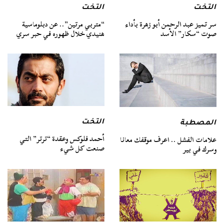
التخت
التخت
سر تميز عبد الرحمن أبو زهرة بأداء
“متربي مرتين”.. عن دبلوماسية
صوت “سكار” الأسد
هنيدي خلال ظهوره في حبر سري
التخت
المصطبة
أحمد فلوكس وعقدة “ترتر” التي
علامات الفشل .. اعرف موقفك معانا
صنعت كل شيء
وسرك في بير