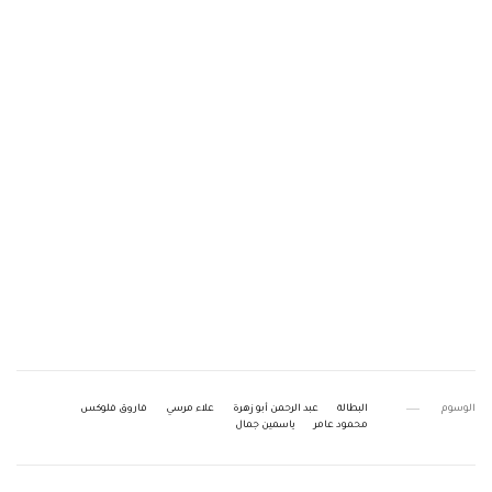
الوسوم
البطالة
عبد الرحمن أبو زهرة
علاء مرسي
فاروق فلوكس
محمود عامر
ياسمين جمال