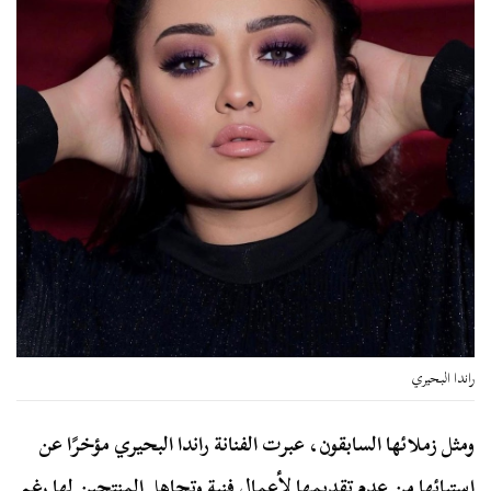
راندا البحيري
ومثل زملائها السابقون، عبرت الفنانة راندا البحيري مؤخرًا عن
استيائها من عدم تقديمها لأعمال فنية وتجاهل المنتجين لها رغم