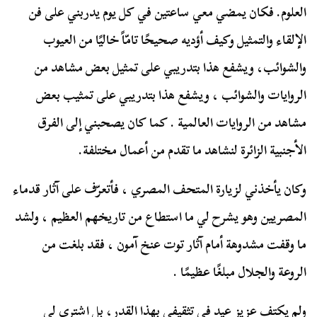
العلوم. فكان يمضي معي ساعتين في كل يوم يدربني على فن
الإلقاء والتمثيل وكيف أؤديه صحيحًا تامّاً خاليًا من العيوب
والشوائب، ويشفع هذا بتدريبي على تمثيل بعض مشاهد من
الروايات والشوائب ، ويشفع هذا بتدريبي على تمثيب بعض
مشاهد من الروايات العالمية . كما كان يصحبني إلى الفرق
الأجنبية الزائرة لنشاهد ما تقدم من أعمال مختلفة.
وكان يأخذني لزيارة المتحف المصري ، فأتعرّف على آثار قدماء
المصريين وهو يشرح لي ما استطاع من تاريخهم العظيم ، ولشد
ما وقفت مشدوهة أمام آثار توت عنخ آمون ، فقد بلغت من
الروعة والجلال مبلغًا عظيمًا .
ولم يكتف عزيز عيد في تثقيفي بهذا القدر، بل اشترى لي