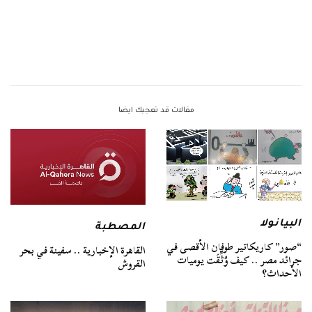
مقالات قد تعجبك ايضا
البيانولا
المصطبة
“صور” كاريكاتير طوفان الأقصى في
القاهرة الإخبارية .. سفينة في بحر
جرائد مصر .. كيف وُثِّقَت يوميات
القروش
الأحداث؟