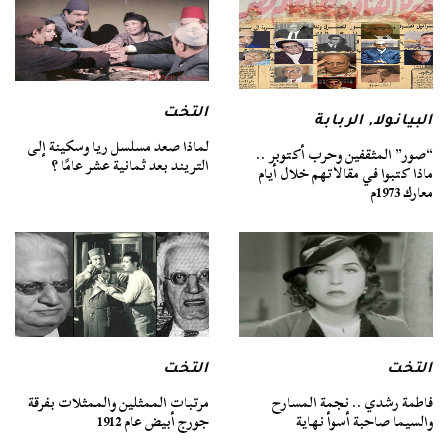
التخت
البيانولا
,
الربابة
لماذا صعد مسلسل ريا وسكينة إلى
“صور” المثقفين وحرب أكتوبر ..
التريند بعد ثمانية عشر عامًا ؟
ماذا كتبوا في مقالاتهم خلال أيام
معارك 1973م
التخت
التخت
فاطمة رشدي .. نجمة المسارح
مرتبات الممثلين والممثلات بفرقة
والسيما صاحبة أسوأ نهاية
جورج أبيض عام 1912