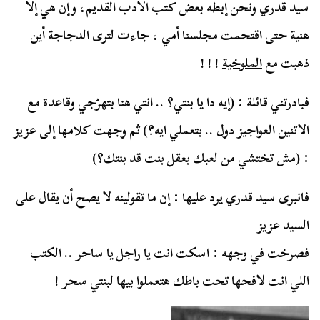
سيد قدري ونحن إبطه بعض كتب الأدب القديم، وإن هي إلا
هنية حتى اقتحمت مجلسنا أمي ، جاءت لترى الدجاجة أين
ذهبت مع
الملوخية
! ! !
فبادرتني قائلة : (إيه دا يا بنتي؟ .. انتي هنا بتهرّجي وقاعدة مع
الاتنين العواجيز دول .. بتعملي ايه؟) ثم وجهت كلامها إلى عزيز
: (مش تختشي من لعبك بعقل بنت قد بنتك؟)
فانبرى سيد قدري يرد عليها : إن ما تقولينه لا يصح أن يقال على
السيد عزيز
فصرخت في وجهه : اسكت انت يا راجل يا ساحر .. الكتب
اللي انت لافحها تحت باطك هتعملوا بيها لبنتي سحر !