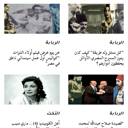
الربابة
الربابة
“كل ممثل وله طريقة” كيف كان
عن يوم عرض فيلم أولاد الذوات
رموز المسرح المصري الأوائل
“كواليس أول عمل سينمائي ناطق
يحفظون أدوارهم ؟
في مصر”
الربابة
التخت
“قصيدة صلاح عبدالله لمحمد
أهل الكوميديا (6) .. ماري منيب