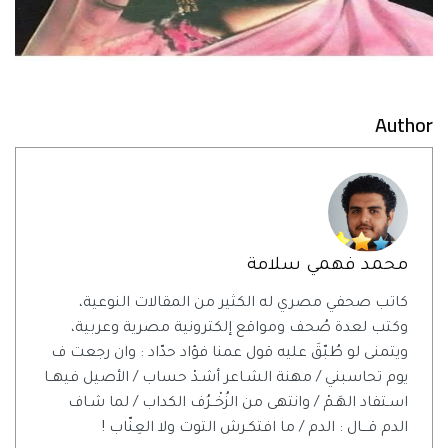
Author
محمد فهمي سلامة
كاتب صحفي مصري له الكثير من المقالات النوعية،
وكتب لعدة صُحف ومواقع إلكترونية مصرية وعربية،
ويتمنى لو طُبّقَ عليه قول عمنا فؤاد حدّاد : وان رجعت ف
يوم تحاسبني / مهنة الشـاعر أشـدْ حساب / الأصيل فيهــا
اسـتفاد الهَـمْ / وانتهى من الزُخْــرُف الكداب / لما شـاف
الدم قـــال : الدم / ما افتكـرش التوت ولا العِنّاب !