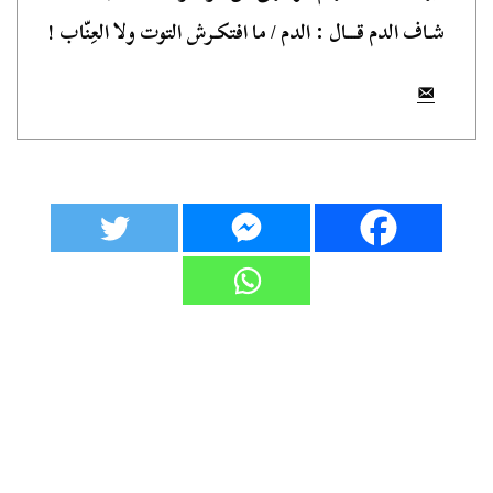
شـاف الدم قـــال : الدم / ما افتكـرش التوت ولا العِنّاب !