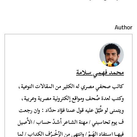
Author
محمد فهمي سلامة
كاتب صحفي مصري له الكثير من المقالات النوعية،
وكتب لعدة صُحف ومواقع إلكترونية مصرية وعربية،
ويتمنى لو طُبّقَ عليه قول عمنا فؤاد حدّاد : وان رجعت
ف يوم تحاسبني / مهنة الشـاعر أشـدْ حساب / الأصيل
فيهــا اسـتفاد الهَـمْ / وانتهى من الزُخْــرُف الكداب / لما