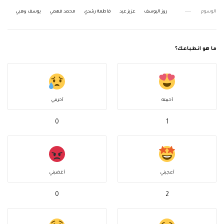
الوسوم
روز اليوسف
عزيز عيد
فاطمة رشدي
محمد فهمي
يوسف وهبي
ما هو انطباعك؟
أحببته
أحزنني
0
1
أعجبني
أغضبني
0
2