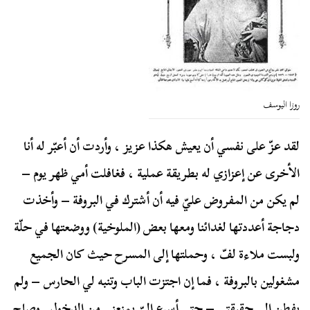
روزا اليوسف
لقد عزّ على نفسي أن يعيش هكذا عزيز ، وأردت أن أعبّر له أنا
الأخرى عن إعزازي له بطريقة عملية ، فغافلت أمي ظهر يوم –
لم يكن من المفروض عليّ فيه أن أشترك في البروفة – وأخذت
دجاجة أعددتها لغدائنا ومعها بعض (الملوخية) ووضعتها في حلّة
ولبست ملاءة لفّ ، وحملتها إلى المسرح حيث كان الجميع
مشغولين بالبروفة ، فما إن اجتزت الباب وتنبه لي الحارس – ولم
يفطن إلى حقيقتي – حتى أسرع إليّ يمنعني من الدخول . وصاح