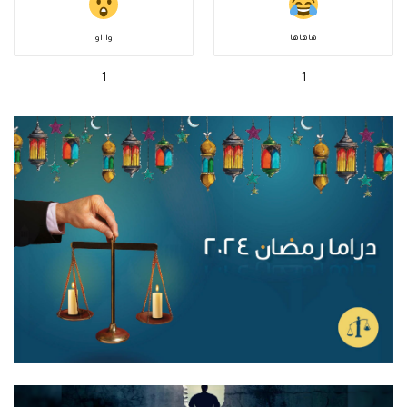
هاهاها
واااو
1
1