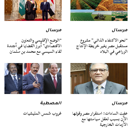
مرسال
مرسال
“نحو الاكتفاء الذاتي” مشروع
“الوضع الإقليمي والتعاون
مستقبل مصر يغير خريطة الإنتاج
الاقتصادي” أبرز القضايا في أجندة
الزراعي في البلاد
لقاء السيسي مع محمد بن سلمان
مرسال
المصطبة
عفت السادات: استقرار مصر وقوتها
غروب شمس المليشيات
الآن بسبب تعقل سياستها مع
الأزمات الخارجية