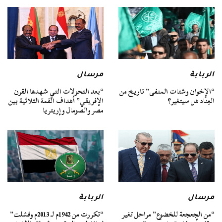
الربابة
مرسال
“الإخوان وشتات المنفى” تاريخ من
“بعد التحولات التي شهدها القرن
العِنَاد هل سيتغير؟
الإفريقي” أهداف القمة الثلاثية بين
مصر والصومال وإريتريا
مرسال
الربابة
“من الجعجعة للخضوع” مراحل تغير
“تكررت من 1942م لـ 2013م وفشلت”