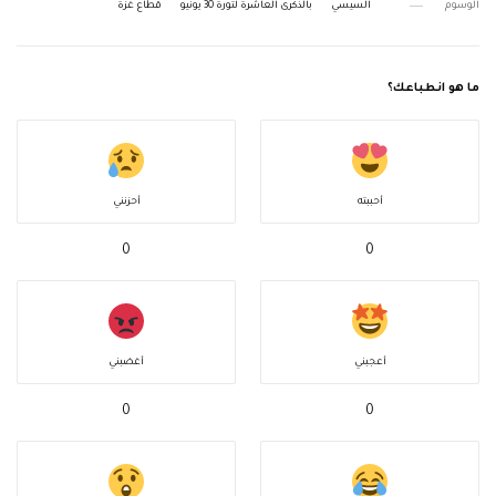
الوسوم
السيسي
بالذكرى العاشرة لثورة 30 يونيو
قطاع غزة
ما هو انطباعك؟
أحببته
أحزنني
0
0
أعجبني
أغضبني
0
0