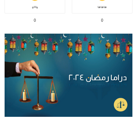
هاهاها
واااو
0
0