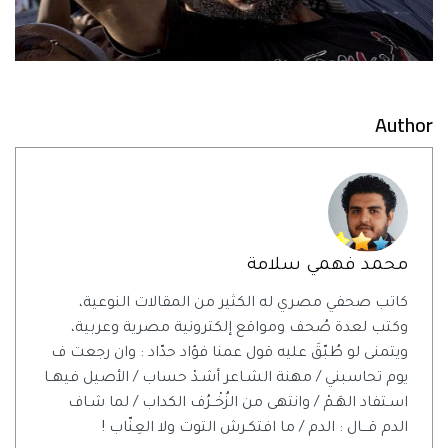
Author
محمد فهمي سلامة
كاتب صحفي مصري له الكثير من المقالات النوعية،
وكتب لعدة صُحف ومواقع إلكترونية مصرية وعربية،
ويتمنى لو طُبّقَ عليه قول عمنا فؤاد حدّاد : وان رجعت ف
يوم تحاسبني / مهنة الشـاعر أشـدْ حساب / الأصيل فيهــا
اسـتفاد الهَـمْ / وانتهى من الزُخْــرُف الكداب / لما شـاف
الدم قـــال : الدم / ما افتكـرش التوت ولا العِنّاب !