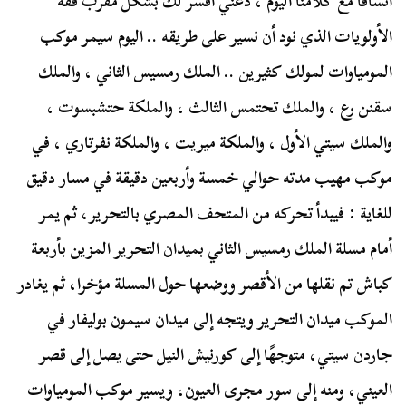
اتساقًا مع كلامنا اليوم ، دعني أفسّر لك بشكل مُقّرب فقه
الأولويات الذي نود أن نسير على طريقه .. اليوم سيمر موكب
المومياوات لمولك كثيرين .. الملك رمسيس الثاني ، والملك
سقنن رع ، والملك تحتمس الثالث ، والملكة حتشبسوت ،
والملك سيتي الأول ، والملكة ميريت ، والملكة نفرتاري ، في
موكب مهيب مدته حوالي خمسة وأربعين دقيقة في مسار دقيق
للغاية : فيبدأ تحركه من المتحف المصري بالتحرير، ثم يمر
أمام مسلة الملك رمسيس الثاني بميدان التحرير المزين بأربعة
كباش تم نقلها من الأقصر ووضعها حول المسلة مؤخرا، ثم يغادر
الموكب ميدان التحرير ويتجه إلى ميدان سيمون بوليفار في
جاردن سيتي، متوجهًا إلى كورنيش النيل حتى يصل إلى قصر
العيني، ومنه إلى سور مجرى العيون، ويسير موكب المومياوات