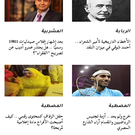
الربابة
المشربية
الأخطاء التاريخية لأمير الشعراء ..
بعد إشهار إفلاس صيدليات 19011
أحمد شوقي في ميزان النقد
رسميًا .. هل يعتذر عمرو أديب عن
تصريح “الفقراء”؟
المصطبة
المصطبة
خرج ولم يعد .. أزمة تجنيس
حفل الزفاف كمحتوى رقمي .. كيف
الرياضيين وانقسام آراء الشارع
أصبحت الأفراح مادة إعلامية
المصري
مُربحة؟