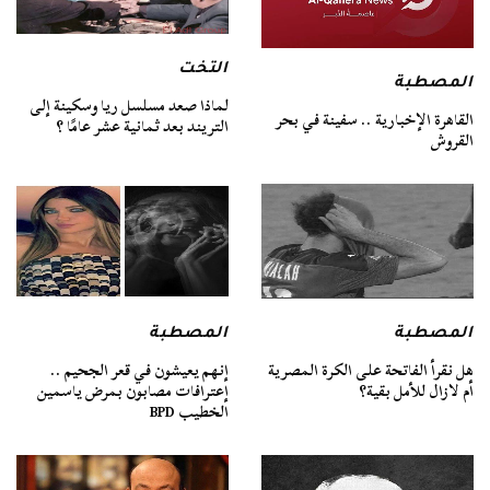
التخت
المصطبة
لماذا صعد مسلسل ريا وسكينة إلى
القاهرة الإخبارية .. سفينة في بحر
التريند بعد ثمانية عشر عامًا ؟
القروش
المصطبة
المصطبة
هل نقرأ الفاتحة على الكرة المصرية
إنهم يعيشون في قعر الجحيم ..
أم لازال للأمل بقية؟
إعترافات مصابون بمرض ياسمين
الخطيب BPD