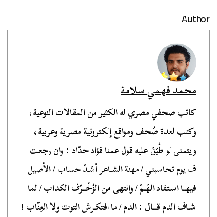
Author
محمد فهمي سلامة
كاتب صحفي مصري له الكثير من المقالات النوعية،
وكتب لعدة صُحف ومواقع إلكترونية مصرية وعربية،
ويتمنى لو طُبّقَ عليه قول عمنا فؤاد حدّاد : وان رجعت
ف يوم تحاسبني / مهنة الشـاعر أشـدْ حساب / الأصيل
فيهــا اسـتفاد الهَـمْ / وانتهى من الزُخْــرُف الكداب / لما
شـاف الدم قـــال : الدم / ما افتكـرش التوت ولا العِنّاب !