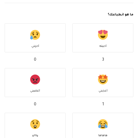
ما هو انطباعك؟
أحببته
أحزنني
0
3
أعجبني
أغضبني
0
1
هاهاها
واااو