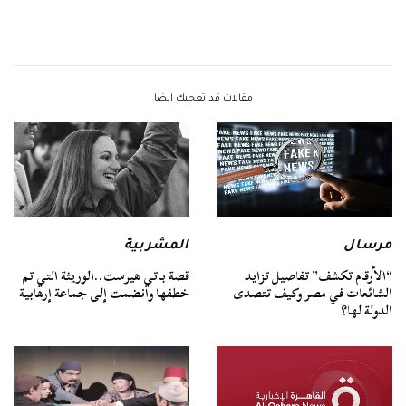
مقالات قد تعجبك ايضا
مرسال
المشربية
“الأرقام تكشف” تفاصيل تزايد
قصة باتي هيرست..الوريثة التي تم
الشائعات في مصر وكيف تتصدى
خطفها وانضمت إلى جماعة إرهابية
الدولة لها؟