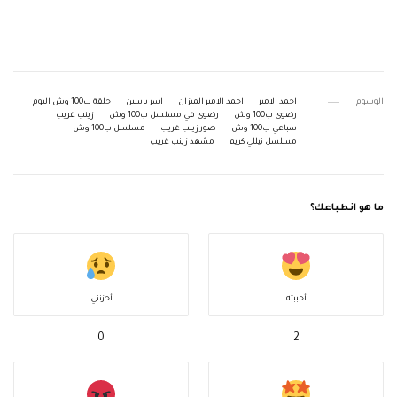
الوسوم
احمد الامير
احمد الامير الميزان
اسر ياسين
حلقة ب100 وش اليوم
رضوى ب100 وش
رضوى في مسلسل ب100 وش
زينب غريب
سباعي ب100 وش
صور زينب غريب
مسلسل ب100 وش
مسلسل نيللي كريم
مشهد زينب غريب
ما هو انطباعك؟
أحببته
أحزنني
0
2