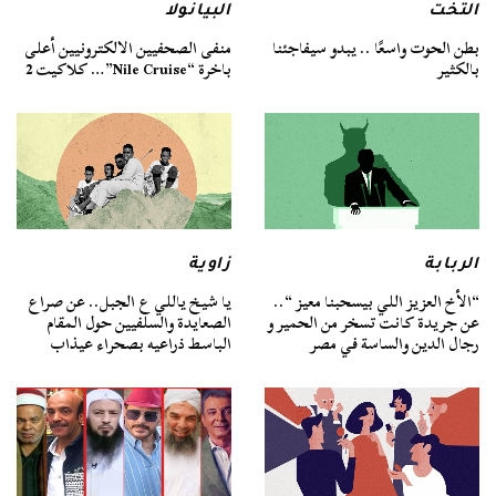
التخت
البيانولا
بطن الحوت واسعًا .. يبدو سيفاجئنا
منفى الصحفيين الالكترونيين أعلى
بالكثير
باخرة “Nile Cruise”… كلاكيت 2‬
الربابة
زاوية
“الأخ العزيز اللي بيسحبنا معيز “..
يا شيخ ياللي ع الجبل.. عن صراع
عن جريدة كانت تسخر من الحمير و
الصعايدة والسلفيين حول المقام
رجال الدين والساسة في مصر
الباسط ذراعيه بصحراء عيذاب