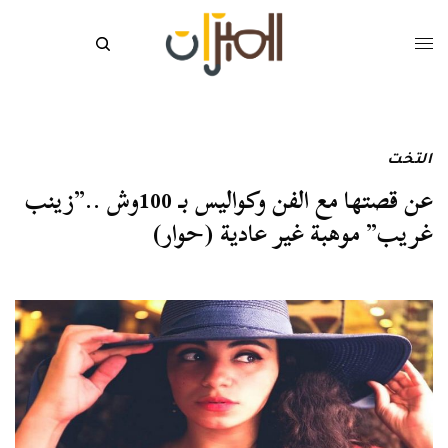
التخت
عن قصتها مع الفن وكواليس بـ 100وش ..”زينب
غريب” موهبة غير عادية (حوار)