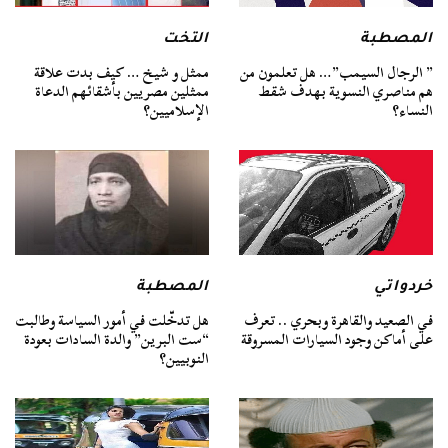
المصطبة
التخت
” الرجال السيمب”… هل تعلمون من
ممثل و شيخ … كيف بدت علاقة
هم مناصري النسوية بهدف شقط
ممثلين مصريين بأشقائهم الدعاة
النساء؟
الإسلاميين؟
خردواتي
المصطبة
في الصعيد والقاهرة وبحري .. تعرف
هل تدخّلت في أمور السياسة وطالبت
على أماكن وجود السيارات المسروقة
“ست البرين” والدة السادات بعودة
النوبيين؟