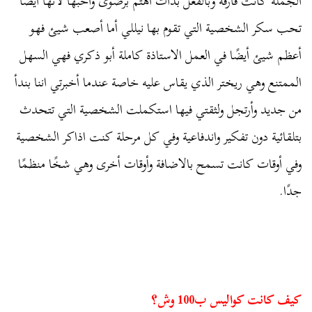
الجملة كانت فارقة وبالفعل بدأت اهتم برضوى وأحبها لانها أيضًا
تحب سكر الشخصية التي تقوم بها نيللي أما أصعب شيئ فهو
أعظم شيئ أيضًا في العمل الاستاذة كاملة أبو ذكري فهي السهل
الممتنع وهي ريختر الذي يقاس عليه خاصة عندما أخبرتي اننا بندأ
من جديد وأرتجل ولثقتي فيها استكملت الشخصية التي تتحدث
بتلقائية دون تفكير واندفاعية وفي كل مرحلة كنت اذاكر الشخصية
وفي أوقات كانت تسمح بالاضافة وأوقات أخرى وهي شخًا منظمًا
جدًا.
كيف كانت كواليس ب100 وش؟