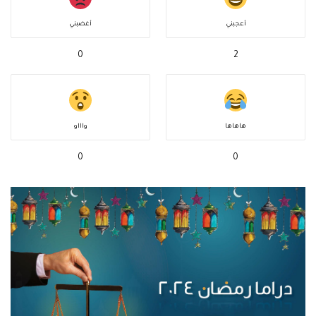
أعجبني
أغضبني
0
2
هاهاها
واااو
0
0