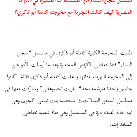
مسلسل سجن النساء من المسلسلات المتميزة في الدراما
المصرية كيف كانت التجربة مع مخرجته كاملة أبو ذكري؟
طلبت المخرجة الكبيرة كاملة أبو ذكري في مسلسل “سجن
النساء” فتاة تتعاطى الأقراص المخدرة وعندما أرسلت الأدويشن
إلى المخرجة انبهرت بأدائها و عقبت كاملة أبو ذكري قائلة :”انتوا
جايبين واحدة مبرشمة بجد؟! ياريت تجيبوهالي” وشاركت معها في
مسلسل “سجن النسا”حيث شخصية بنت تدعى “نجوى وهي
ابنة خالة الفنانة درة في المسلسل وهي فتاة شعبية تتعاطى
المخدرات.