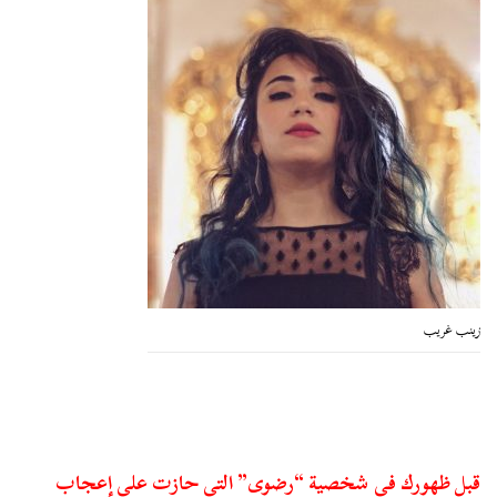
زينب غريب
قبل ظهورك في شخصية “رضوى” التي حازت على إعجاب