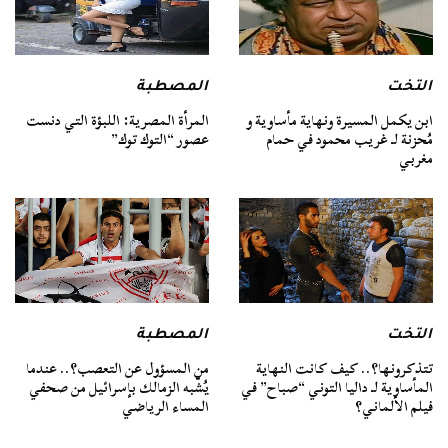
التخت
المصطبة
ابن يكمل المسيرة ونهاية مأساوية و
المرأة المصرية: اللبؤة التي دنست
مُحزنة لـ غريب محمود في حمام
عصور “التوك توك”
مغربي
التخت
المصطبة
تتذكرونها؟.. كيف كانت النهاية
من المسؤول عن التعصب؟.. عندما
المأساوية لـ داليا التوني “صباح” في
يُشّبه الزمالك بإسرائيل من صحفي
فيلم الألماني؟
المساء الرياضي