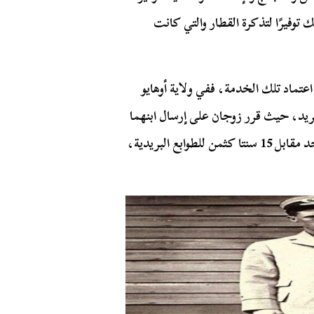
 توفيرًا لتذكرة القطار والتي كانت
اعتماد تلك الخدمة، ففي ولاية أوهايو
بريد، حيث قرر زوجان على إرسال ابنهما
الذي يبلغ وزنه 11 رطلًا نحو منزل جدته على بعد ميل واحد مقابل 15 سنتا كثمن للطوابع البريدية،