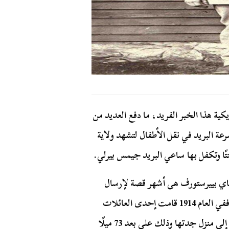
ية هذا الخبر الفريد، ما دفع العديد من
رعة البريد في نقل الأطفال لتشهد ولاية
ماي بييرستورف هى أشهر قصة لإرسال
الأطفال عبر البريد عرفتها الولايات المتحدة الأميركية، ففي العام 1914 قامت إحدى العائلات
في ولاية إيداهو بإرسال ابنتها “ماي” البالغة ستة سنوات إلى منزل جدتها وذلك على بعد 73 ميلًا