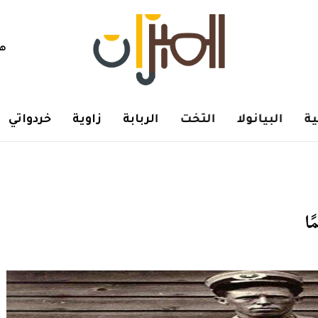
هم
ة
البيانولا
التخت
الربابة
زاوية
خردواتي
ا