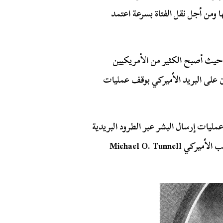
ًا ألصقت إلى معطفها ومن أجل نقل الفتاة بسرعة اعتمد
 حيث أصبح الكثير من الأمريكيين
ن على البريد الأميركي بوقف عمليات
يات إرسال البشر عبر الطرود البريدية
فقط بل كانت سببًا في إلهام قصة ماي بييرستورف الكاتب الأميركي Michael O. Tunnell