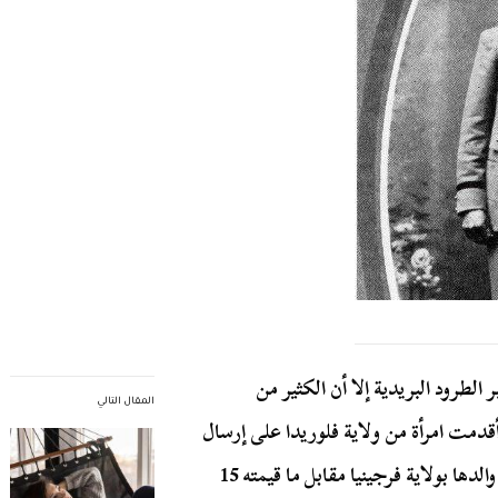
لطرود البريدية إلا أن الكثير من
المقال التالي
يكيين واصلوا القيام بتلك الخدمة ففي العام 1915، أقدمت امرأة من ولاية فلوريدا على إرسال
ابنتها البالغة من العمر ست سنوات عبر البريد نحو منزل والدها بولاية فرجينيا مقابل ما قيمته 15