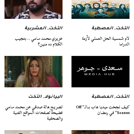
التخت
,
المصطبة
التخت
,
المشربية
لام شمسية الحل العملي لأزمة
عزيزي محمد سامي .. بتجيب
الدراما
الكلام ده منين؟
التخت
,
المصطبة
البيانولا
,
التخت
كيف نجحت ميديا هاب بـالـ” Off
تصريح هالة صدقي عن محمد سامي
Season” في رمضان
فضيحة لصفحات المواقع الفنية
والصحفية