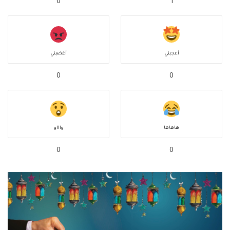
0
1
أعجبني
أغضبني
0
0
هاهاها
واااو
0
0