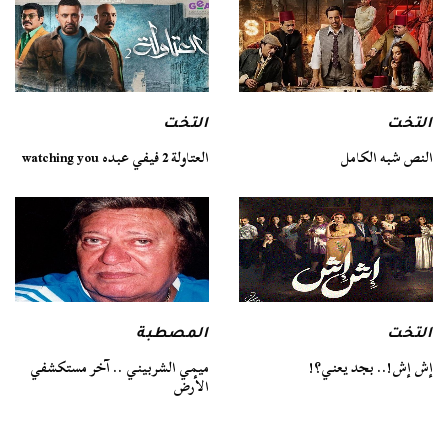
التخت
التخت
النص شبه الكامل
العتاولة 2 فيفي عبده watching you
التخت
المصطبة
إش إش!.. بجد يعني؟!
ميمي الشربيني .. آخر مستكشفي
الأرض