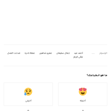
الوسوم
أحمد عيد
جمال سليمان
عمرو شاهين
عملة نادرة
مدحت العدل
نيللي كريم
ما هو انطباعك؟
أحببته
أحزنني