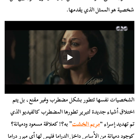
شخصية هو الممثل الذي يقدمها.
الشخصيات نفسها تتطور بشكل مضطرب وغير مقنع، بل يتم
اختلاق أشياء جديدة لتبرير تطورها المضطرب كالفيديو الذي
تم تهديد إسراء “
مريم الخشت
” به؟! كعلاقة مسعود ودميانة؟
كوجود دميانة من الأساس داخل الدراما فليس لها أي مبرر دراما