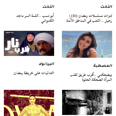
التخت
التخت
تترات مسلسلات رمضان (11) :
أبو نسب ..كلمة السر ماجد
رحيل .. اللعب في المناطق الآمنة
الكدواني
البيانولا
المصطبة
الثنائيات على خريطة رمضان
بيضحكني ..أقرب طريق لقلب
المرأة الضحكة الحلوة