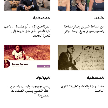
التخت
المصطبة
عن سماجة شيرين رضا وسذاجة
المرتاحين (2) .. أبو هشيمة .. لاعب
ياسمين صبري ودرع اليسا الواقي
كرة القدم الذي ضل طريقه إلى
تجارة الحديد
المصطبة
البيانولا
سد النهضة والعقاد و”خيبة” القوى
ليست جورجينا وليست ياسمين ..
الناعمة
أخطأ الجميع بسبب الصفحات
المضروبة