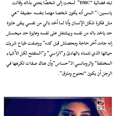
تبثه فضائية “DMC” لمحت إلى شخصًا يعتني بذاته وقالت
ياسمين:” اتمنى أنه يكون شخصا مهتما بنفسه مضيفة “هي
مش فكرة شكل الإنسان وأنا لما أخد بالي من نفسي يبقى عايزة
حد ياخد باله من نفسه وبيشتغل على نفسه وعايزة حد ميحسش
إنه جامد آخر حاجة ومحصلش قبل كده” ووصفت طباع شريك
حياتها الذي تتمناه بالهادئ و”الراسي” و”المتفتح لكل الأشياء
المختلفة” والرومانسي الـ”حساس”وأن هناك صفات تكرهها في
الرجل أن يكون “نحنوح وملزق”.