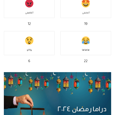
أعجبني
أغضبني
12
19
هاهاها
واااو
6
22