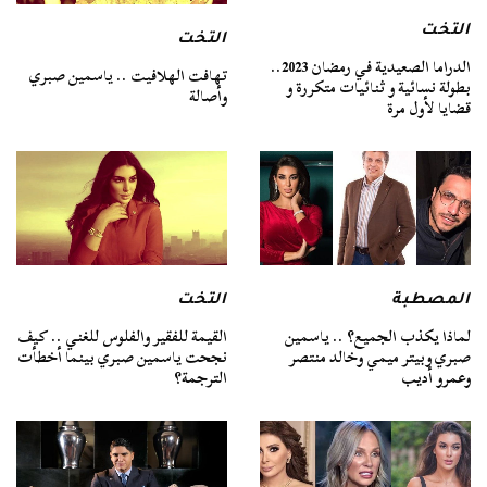
التخت
التخت
الدراما الصعيدية في رمضان 2023..
تهافت الهلافيت .. ياسمين صبري
بطولة نسائية و ثنائيات متكررة و
وأصالة
قضايا لأول مرة
المصطبة
التخت
لماذا يكذب الجميع؟ .. ياسمين
القيمة للفقير والفلوس للغني .. كيف
صبري وبيتر ميمي وخالد منتصر
نجحت ياسمين صبري بينما أخطأت
وعمرو أديب
الترجمة؟