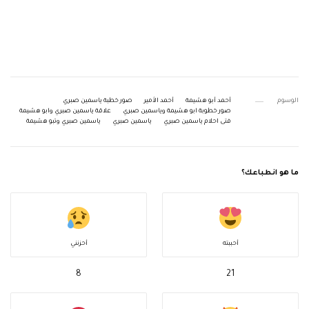
الوسوم
أحمد أبو هشيمة
أحمد الأمير
صور خطبة ياسمين صبري
صور خطوبة ابو هشيمة وياسمين صبري
علاقة ياسمين صبري وابو هشيمة
فتى احلام ياسمين صبري
ياسمين صبري
ياسمين صبري وتبو هشيمة
ما هو انطباعك؟
أحببته
أحزنني
8
21