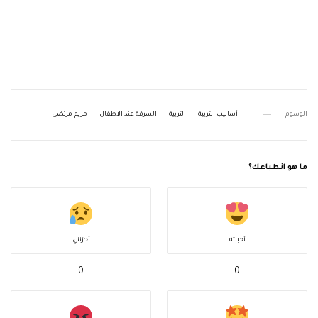
الوسوم
أساليب التربية
التربية
السرقة عند الاطفال
مريم مرتضى
ما هو انطباعك؟
أحببته
أحزنني
0
0