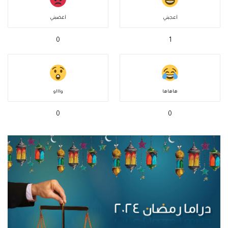
أعجبني
أغضبني
0
1
هاهاها
واااو
0
0