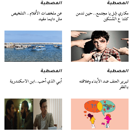
المصطبة
المصطبة
عن ملخصات الأفلام.. التلخيص
مكاري شِل يا مجتمع.. حين ندمن
مش دايما مفيد
كلنا ع المُسَكِن
المصطبة
المصطبة
تبرير العنف ضد الأبناء وعلاقته
أبي الذي أحب..ابن الاسكندرية
بالفقر