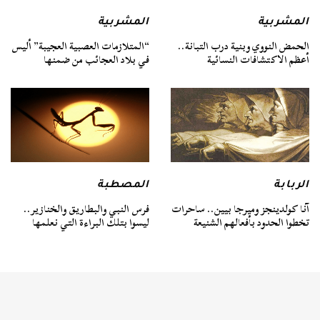
المشربية
المشربية
الحمض النووي وبنية درب التبانة..
“المتلازمات العصبية العجيبة” أليس
أعظم الاكتشافات النسائية
في بلاد العجائب من ضمنها
الربابة
المصطبة
آنا كولدينجز وميرجا بيين.. ساحرات
فرس النبي والبطاريق والخنازير..
تخطوا الحدود بأفعالهم الشنيعة
ليسوا بتلك البراءة التي نعلمها