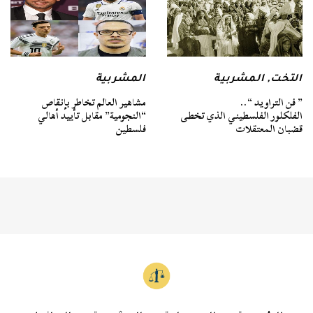
التخت
,
المشربية
المشربية
” فن التراويد “..
مشاهير العالم تخاطر بإنقاص
الفلكلور الفلسطيني الذي تخطى
“النجومية” مقابل تأييد أهالي
قضبان المعتقلات
فلسطين