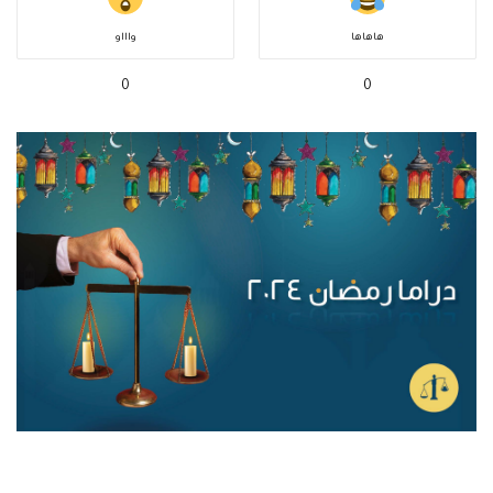
هاهاها
واااو
0
0