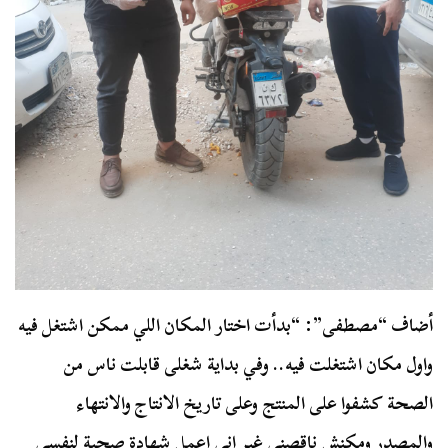
أضاف “مصطفى”: “بدأت اختار المكان اللي ممكن اشتغل فيه
واول مكان اشتغلت فيه.. وفي بداية شغلى قابلت ناس من
الصحة كشفوا على المنتج وعلى تاريخ الانتاج والانتهاء
والمصدر ومكنش ناقصنى غير انى اعمل شهادة صحية لنفسى