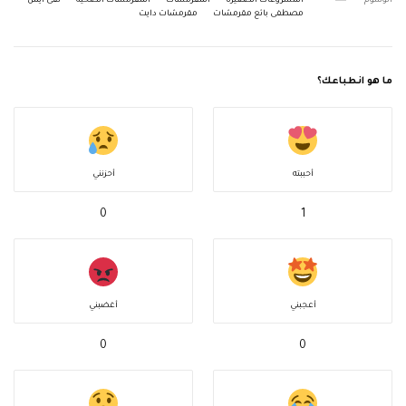
الوسوم
المشروعات الصغيرة
المقرمشات
المقرمشات الصحية
تقى أيمن
مصطفى بائع مقرمشات
مقرمشات دايت
ما هو انطباعك؟
أحببته
أحزنني
0
1
أعجبني
أغضبني
0
0