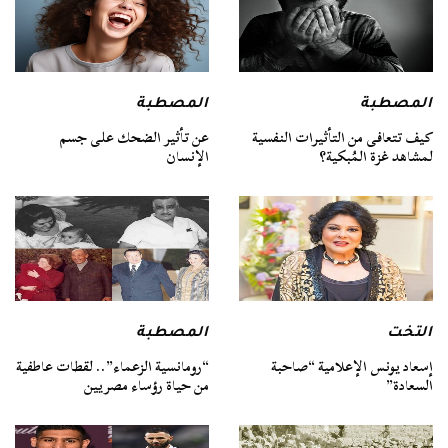
المصطبة
المصطبة
كيف تتعافى من التأثيرات النفسية
عن تأثير الضحك على جسم
لمشاهد غزة المُبكية؟
الإنسان
التخت
المصطبة
إسعاد يونس الإعلامية “صاحبة
“رومانسية الزعماء”.. لقطات عاطفية
السعادة”
من حياة رؤساء مصريين