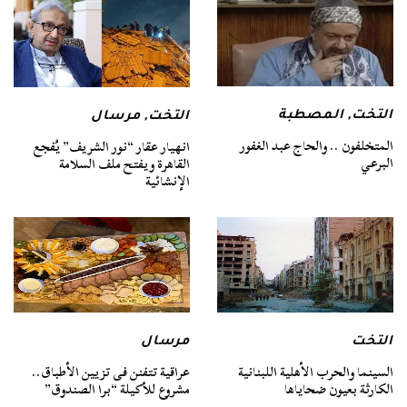
التخت
,
المصطبة
التخت
,
مرسال
المتخلفون .. والحاج عبد الغفور
انهيار عقار “نور الشريف” يُفجع
البرعي
القاهرة ويفتح ملف السلامة
الإنشائية
التخت
مرسال
السينما والحرب الأهلية اللبنانية
عراقية تتفنن فى تزيين الأطباق..
الكارثة بعيون ضحاياها
مشروع للأكيلة “برا الصندوق”