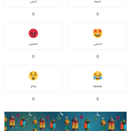
أحببته
أحزنني
0
0
أعجبني
أغضبني
0
0
هاهاها
واااو
0
0