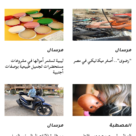
مرسال
مرسال
“رضوى”.. أصغر ميكانيكي في مصر
ليبية تسثمر أموالها في مشروعات
مستحضرات تجميل طبيعية بوصفات
أجنبية
المصطبة
مرسال
العرائس ليست مجرد دمى فقط
من ظلمة الانفصال إلى نور العمل..