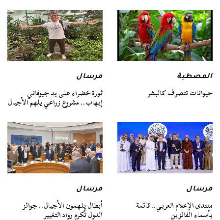
المصطبة
مرسال
حيوانات تتصرف كالبشر
ثورة خضراء على يد جيوفاني
إيهاب.. مشروع زراعي يلهم الأجيال
مرسال
مرسال
منتدى الإعلام العربي.. قائمة
أبطال يلهمون الأجيال.. جوائز
بأسماء الفائزين
الدول تُكرم رواد التغيير